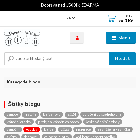
Doprava nad 1500Kč ZDARMA
0
ks
CZK
za
0 Kč
Menu
Hledat
Kategorie blogu
Štítky blogu
vánoce
historie
barva roku
2024
doručení do štadrého dne
vánoční ozdoby
prodejna vánočních ozdob
české vánoční ozdoby
vánoční
ozdoby
barva
2023
inspirace
zasněžená vesnička
svícny
dopravci
odložené platby
oblíbené vánoční ozodby