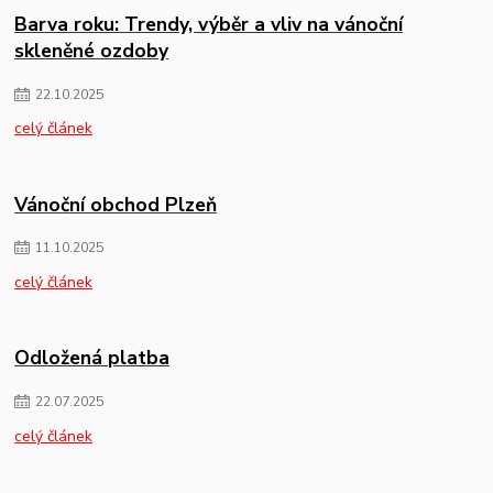
Barva roku: Trendy, výběr a vliv na vánoční
skleněné ozdoby
22
.
10
.
2025
celý článek
Vánoční obchod Plzeň
11
.
10
.
2025
celý článek
Odložená platba
22
.
07
.
2025
celý článek