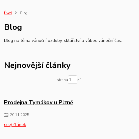
vánoční obchod
Úvod
Blog
Blog
Blog na téma vánoční ozdoby, sklářství a vůbec vánoční čas.
Nejnovější články
strana
z 1
Prodejna Tymákov u Plzně
20
.
11
.
2025
celý článek