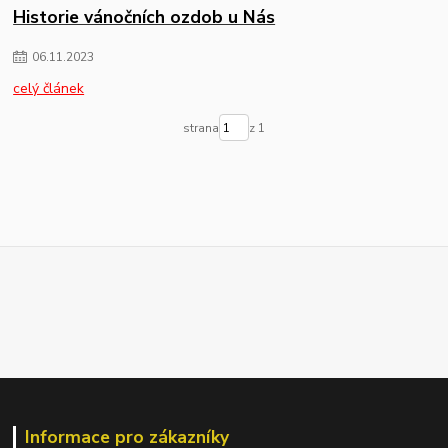
Historie vánočních ozdob u Nás
06
.
11
.
2023
celý článek
strana
z 1
Informace pro zákazníky