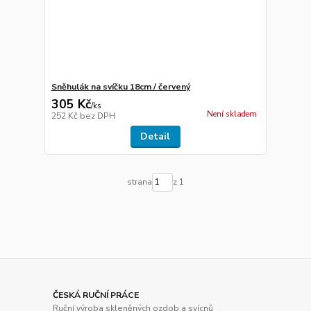
Sněhulák na svíčku 18cm / červený
305 Kč
/
ks
Není skladem
252 Kč
bez DPH
Detail
strana
z 1
ČESKÁ RUČNÍ PRÁCE
Ruční výroba skleněných ozdob a svícnů