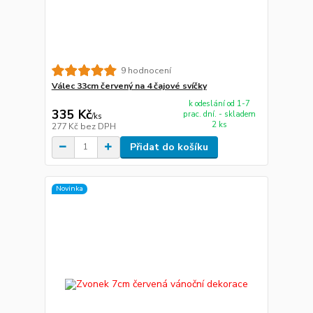
9 hodnocení
Válec 33cm červený na 4 čajové svíčky
k odeslání od 1-7
335 Kč
prac. dní. - skladem
/
ks
2 ks
277 Kč
bez DPH
Přidat do košíku
Novinka