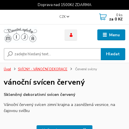
Doprava nad 1500Kč ZDARMA
0
ks
CZK
za
0 Kč
Menu
Hledat
Úvod
SVÍCNY - VÁNOČNÍ DEKORACE
Červené svícny
vánoční svícen červený
Skleněný dekorativní svícen červený
Vánoční červený svícen zimní krajina a zasněžená vesnice, na
čajovou svíčku