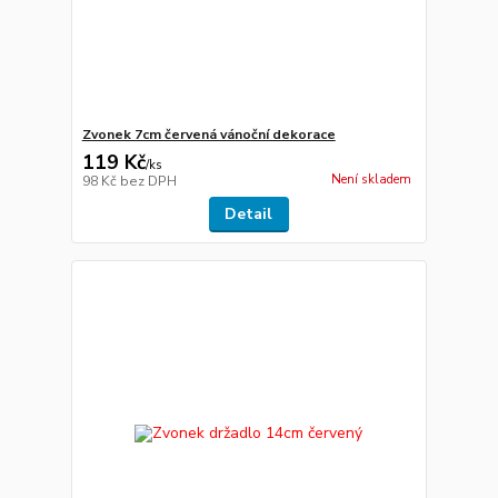
Zvonek 7cm červená vánoční dekorace
119 Kč
/
ks
Není skladem
98 Kč
bez DPH
Detail