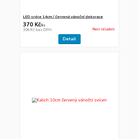
LED srdce 14cm / červená vánoční dekorace
370 Kč
/
ks
Není skladem
306 Kč
bez DPH
Detail