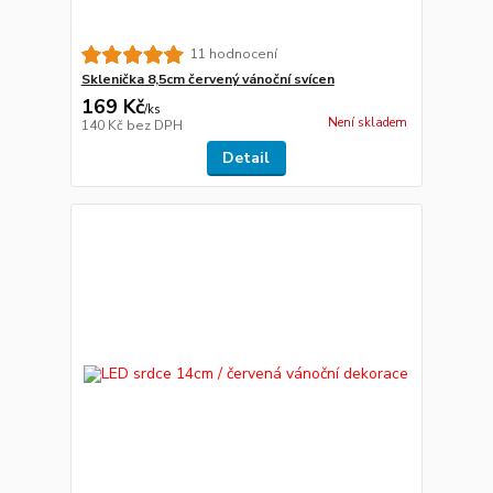
11 hodnocení
Sklenička 8,5cm červený vánoční svícen
169 Kč
/
ks
Není skladem
140 Kč
bez DPH
Detail