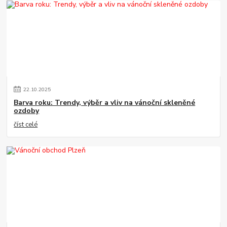
22
.
10
.
2025
Barva roku: Trendy, výběr a vliv na vánoční skleněné
ozdoby
číst celé