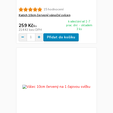
15 hodnocení
Kalich 10cm červený vánoční svícen
k odeslání od 1-7
259 Kč
prac. dní. - skladem
/
ks
3 ks
214 Kč
bez DPH
Přidat do košíku