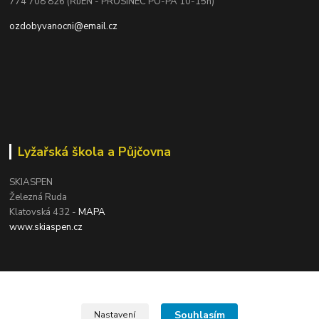
774 708 826 (ŘÍJEN - PROSINEC PO-PÁ 10-15h)
ozdobyvanocni@email.cz
Lyžařská škola a Půjčovna
SKIASPEN
Železná Ruda
Klatovská 432 -
MAPA
www.skiaspen.cz
Souhlasím
Nastavení