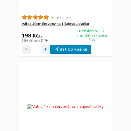
6 hodnocení
Válec 10cm červený na 1 čajovou svíčku
k odeslání od 1-7
198 Kč
prac. dní. - skladem
/
ks
3 ks
164 Kč
bez DPH
Přidat do košíku