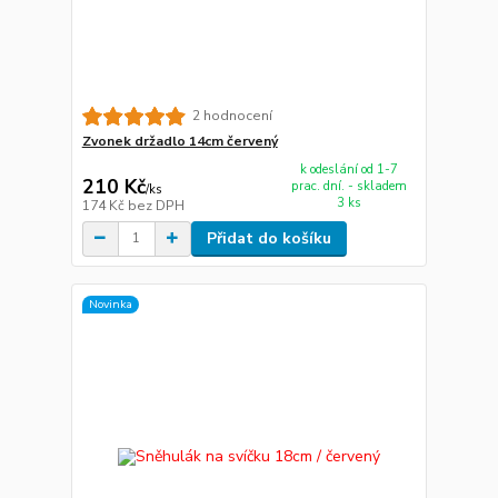
2 hodnocení
Zvonek držadlo 14cm červený
k odeslání od 1-7
210 Kč
prac. dní. - skladem
/
ks
3 ks
174 Kč
bez DPH
Přidat do košíku
Novinka