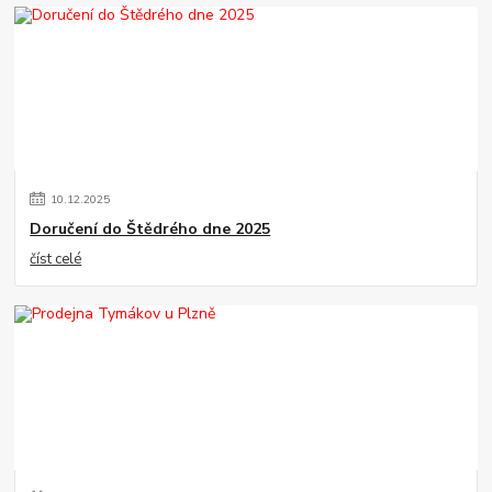
10
.
12
.
2025
Doručení do Štědrého dne 2025
číst celé