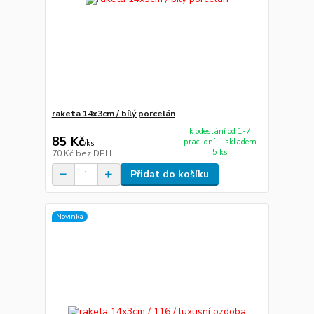
raketa 14x3cm / bílý porcelán
k odeslání od 1-7
85 Kč
prac. dní. - skladem
/
ks
5 ks
70 Kč
bez DPH
Přidat do košíku
Novinka