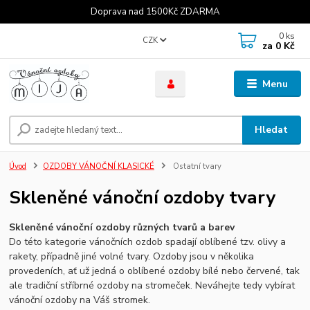
Doprava nad 1500Kč ZDARMA
0
ks
CZK
za
0 Kč
Menu
Hledat
Úvod
OZDOBY VÁNOČNÍ KLASICKÉ
Ostatní tvary
Skleněné vánoční ozdoby tvary
Skleněné vánoční ozdoby různých tvarů a barev
Do této kategorie vánočních ozdob spadají oblíbené tzv. olivy a
rakety, případně jiné volné tvary. Ozdoby jsou v několika
provedeních, ať už jedná o oblíbené ozdoby bílé nebo červené, tak
ale tradiční stříbrné ozdoby na stromeček. Neváhejte tedy vybírat
vánoční ozdoby na Váš stromek.