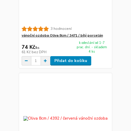
3 hodnocení
vánoční ozdoba Oliva 8cm / 3471 / bílý porcelán
k odeslání od 1-7
74 Kč
prac. dní. - skladem
/
ks
4 ks
61 Kč
bez DPH
Přidat do košíku