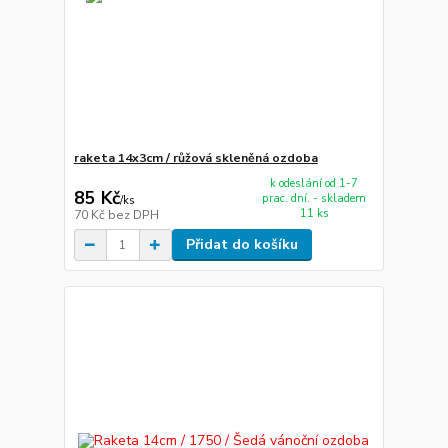
raketa 14x3cm / růžová skleněná ozdoba
k odeslání od 1-7
85 Kč
prac. dní. - skladem
/
ks
11 ks
70 Kč
bez DPH
Přidat do košíku