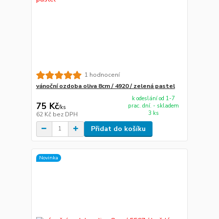
1 hodnocení
vánoční ozdoba oliva 8cm / 4920 / zelená pastel
k odeslání od 1-7
75 Kč
prac. dní. - skladem
/
ks
3 ks
62 Kč
bez DPH
Přidat do košíku
Novinka