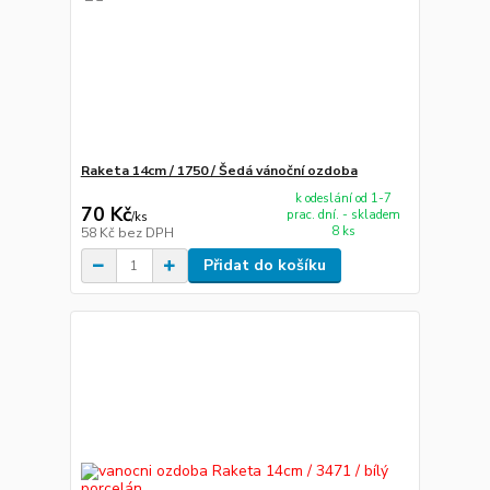
Raketa 14cm / 1750 / Šedá vánoční ozdoba
k odeslání od 1-7
70 Kč
prac. dní. - skladem
/
ks
8 ks
58 Kč
bez DPH
Přidat do košíku