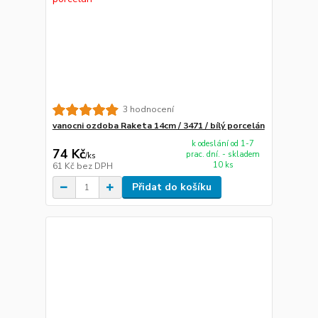
3 hodnocení
vanocni ozdoba Raketa 14cm / 3471 / bílý porcelán
k odeslání od 1-7
74 Kč
prac. dní. - skladem
/
ks
10 ks
61 Kč
bez DPH
Přidat do košíku