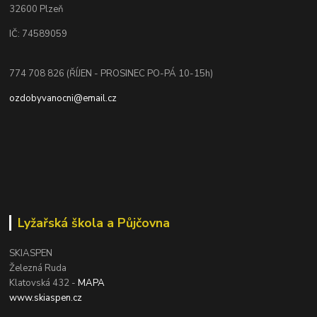
32600 Plzeň
IČ: 74589059
774 708 826 (ŘÍJEN - PROSINEC PO-PÁ 10-15h)
ozdobyvanocni@email.cz
Lyžařská škola a Půjčovna
SKIASPEN
Železná Ruda
Klatovská 432 -
MAPA
www.skiaspen.cz