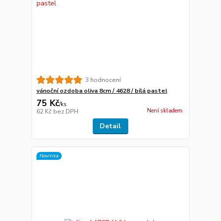
3 hodnocení
vánoční ozdoba oliva 8cm / 4628 / bílá pastel
75 Kč
/
ks
Není skladem
62 Kč
bez DPH
Detail
Novinka