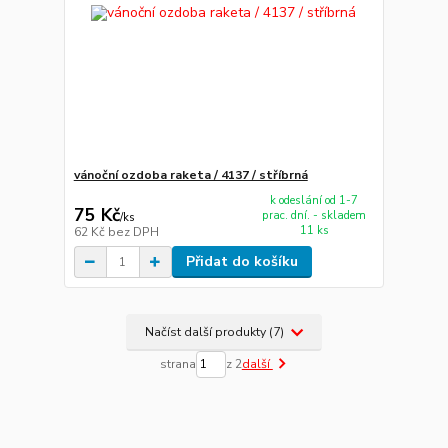
vánoční ozdoba raketa / 4137 / stříbrná
k odeslání od 1-7
75 Kč
prac. dní. - skladem
/
ks
11 ks
62 Kč
bez DPH
Přidat do košíku
Načíst další produkty (7)
strana
z 2
další