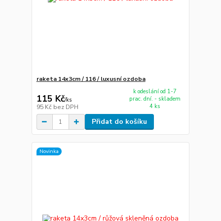
raketa 14x3cm / 116 / luxusní ozdoba
k odeslání od 1-7
115 Kč
prac. dní. - skladem
/
ks
4 ks
95 Kč
bez DPH
Přidat do košíku
Novinka