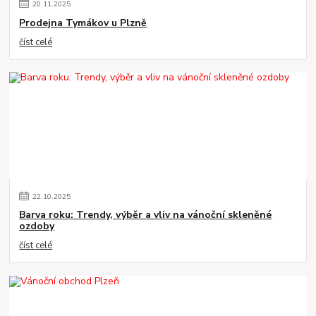
20
.
11
.
2025
Prodejna Tymákov u Plzně
číst celé
22
.
10
.
2025
Barva roku: Trendy, výběr a vliv na vánoční skleněné
ozdoby
číst celé