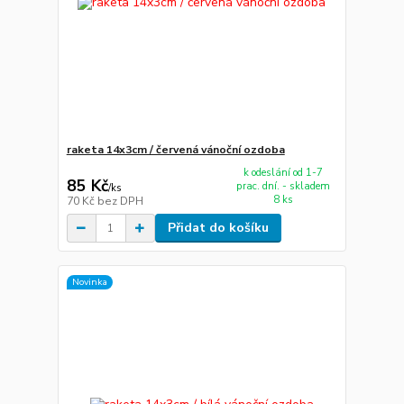
raketa 14x3cm / červená vánoční ozdoba
k odeslání od 1-7
85 Kč
prac. dní. - skladem
/
ks
8 ks
70 Kč
bez DPH
Přidat do košíku
Novinka