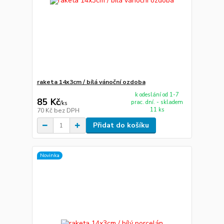
raketa 14x3cm / bílá vánoční ozdoba
k odeslání od 1-7
85 Kč
prac. dní. - skladem
/
ks
11 ks
70 Kč
bez DPH
Přidat do košíku
Novinka