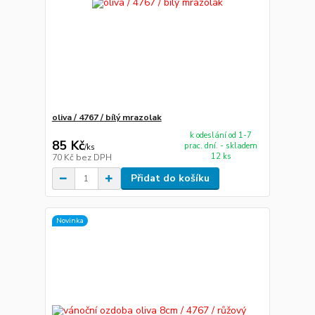
oliva / 4767 / bílý mrazolak
k odeslání od 1-7
85 Kč
prac. dní. - skladem
/
ks
12 ks
70 Kč
bez DPH
Přidat do košíku
Novinka