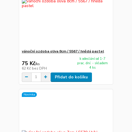
vánoční ozdoba oliva 8cm / 5567 / hnědá pastel
k odeslání od 1-7
75 Kč
prac. dní. - skladem
/
ks
4 ks
62 Kč
bez DPH
Přidat do košíku
Novinka