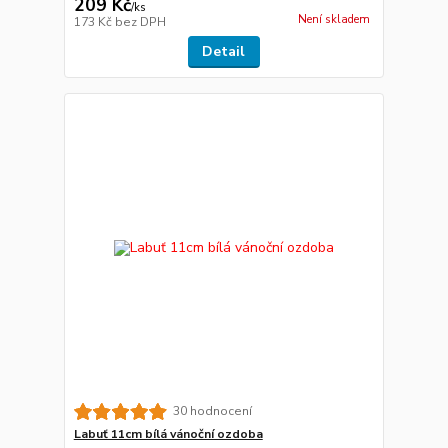
209 Kč
/
ks
Není skladem
173 Kč
bez DPH
Detail
30 hodnocení
Labuť 11cm bílá vánoční ozdoba