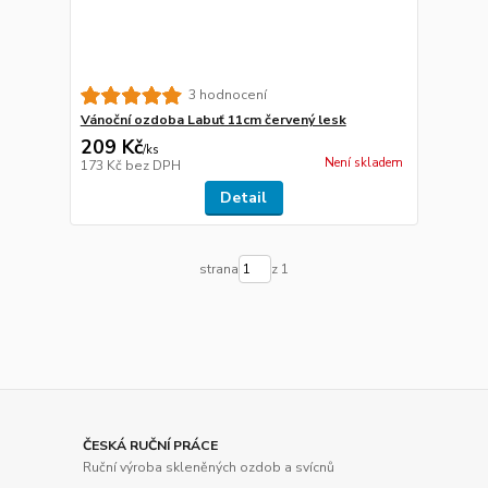
3 hodnocení
Vánoční ozdoba Labuť 11cm červený lesk
209 Kč
/
ks
Není skladem
173 Kč
bez DPH
Detail
strana
z 1
ČESKÁ RUČNÍ PRÁCE
Ruční výroba skleněných ozdob a svícnů