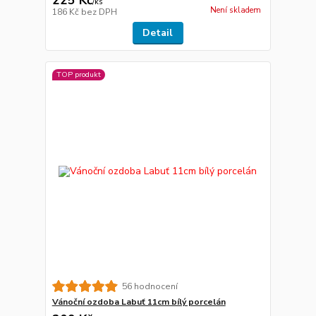
/
ks
Není skladem
186 Kč
bez DPH
Detail
TOP produkt
56 hodnocení
Vánoční ozdoba Labuť 11cm bílý porcelán