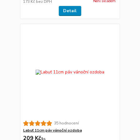
Není skladem
173 Kč
bez DPH
Detail
35 hodnocení
Labuť 11cm páv vánoční ozdoba
209 Kč
/
ks