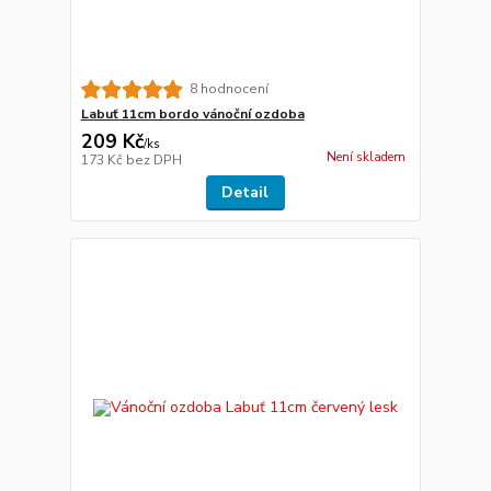
8 hodnocení
Labuť 11cm bordo vánoční ozdoba
209 Kč
/
ks
Není skladem
173 Kč
bez DPH
Detail