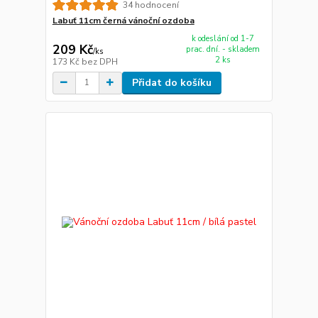
34 hodnocení
Labuť 11cm černá vánoční ozdoba
k odeslání od 1-7
209 Kč
prac. dní. - skladem
/
ks
2 ks
173 Kč
bez DPH
Přidat do košíku