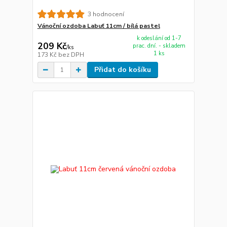
3 hodnocení
Vánoční ozdoba Labuť 11cm / bílá pastel
k odeslání od 1-7
209 Kč
prac. dní. - skladem
/
ks
1 ks
173 Kč
bez DPH
Přidat do košíku