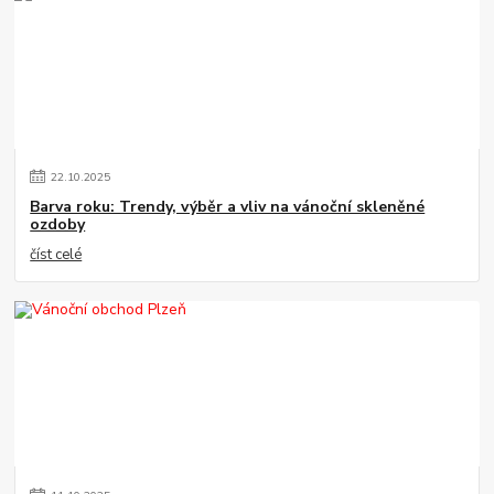
22
.
10
.
2025
Barva roku: Trendy, výběr a vliv na vánoční skleněné
ozdoby
číst celé