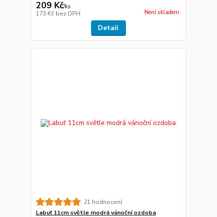
209 Kč
/
ks
Není skladem
173 Kč
bez DPH
Detail
21 hodnocení
Labuť 11cm světle modrá vánoční ozdoba