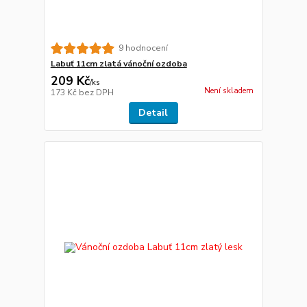
9 hodnocení
Labuť 11cm zlatá vánoční ozdoba
209 Kč
/
ks
Není skladem
173 Kč
bez DPH
Detail