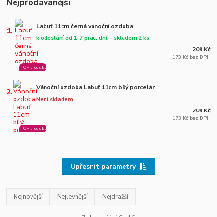
Nejprodávanější
Labuť 11cm černá vánoční ozdoba
1.
k odeslání od 1-7 prac. dní. - skladem 2 ks
209 Kč
173 Kč bez DPH
TOP produkt
Vánoční ozdoba Labuť 11cm bílý porcelán
2.
Není skladem
209 Kč
173 Kč bez DPH
TOP produkt
Upřesnit parametry
Nejnovější
Nejlevnější
Nejdražší