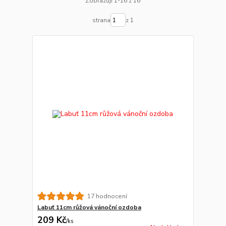
Zobrazuji 1-16 z 16
strana
z 1
17 hodnocení
Labuť 11cm růžová vánoční ozdoba
209 Kč
/
ks