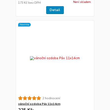
Není skladem
173 Kč
bez DPH
Detail
Novinka
2 hodnocení
vánoční ozdoba Páv 11x14cm
225 Kč