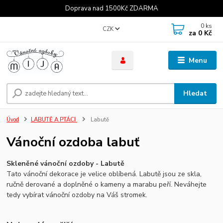
Doprava nad 1500Kč ZDARMA
0
ks
CZK
za
0 Kč
Menu
Hledat
Úvod
LABUTĚ A PTÁCI
Labutě
Vánoční ozdoba labuť
Skleněné vánoční ozdoby - Labutě
Tato vánoční dekorace je velice oblíbená. Labutě jsou ze skla,
ručně derované a doplněné o kameny a marabu peří. Neváhejte
tedy vybírat vánoční ozdoby na Váš stromek.