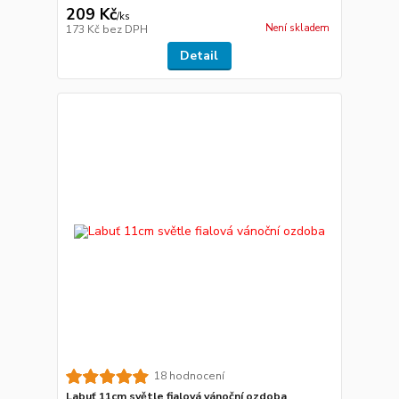
209 Kč
/
ks
Není skladem
173 Kč
bez DPH
Detail
18 hodnocení
Labuť 11cm světle fialová vánoční ozdoba