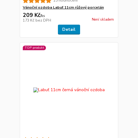
15 hodnocení
Vánoční ozdoba Labuť 11cm růžový porcelán
209 Kč
/
ks
Není skladem
173 Kč
bez DPH
Detail
TOP produkt