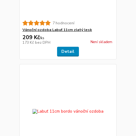
7 hodnocení
Vánoční ozdoba Labuť 11cm zlatý lesk
209 Kč
/
ks
Není skladem
173 Kč
bez DPH
Detail