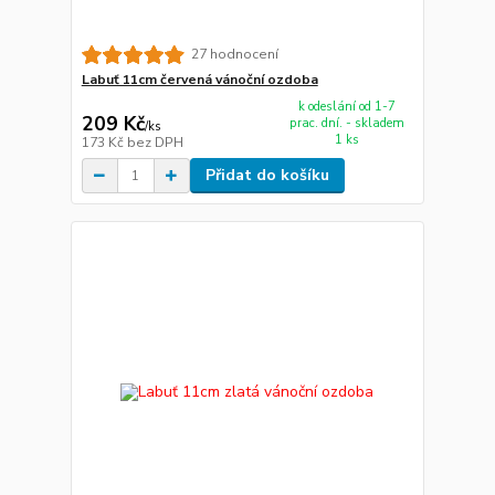
27 hodnocení
Labuť 11cm červená vánoční ozdoba
k odeslání od 1-7
209 Kč
prac. dní. - skladem
/
ks
1 ks
173 Kč
bez DPH
Přidat do košíku