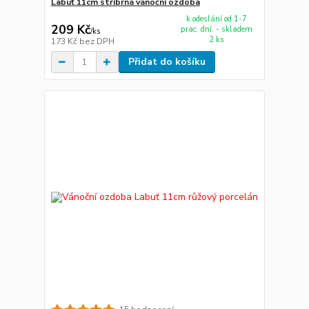
Labuť 11cm stříbrná vánoční ozdoba
k odeslání od 1-7
209 Kč
prac. dní. - skladem
/
ks
2 ks
173 Kč
bez DPH
Přidat do košíku