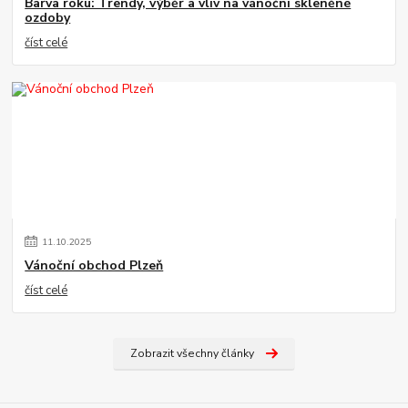
Barva roku: Trendy, výběr a vliv na vánoční skleněné
ozdoby
číst celé
11
.
10
.
2025
Vánoční obchod Plzeň
číst celé
Zobrazit všechny články