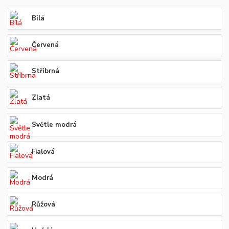
Bílá
Červená
Stříbrná
Zlatá
Světle modrá
Fialová
Modrá
Růžová