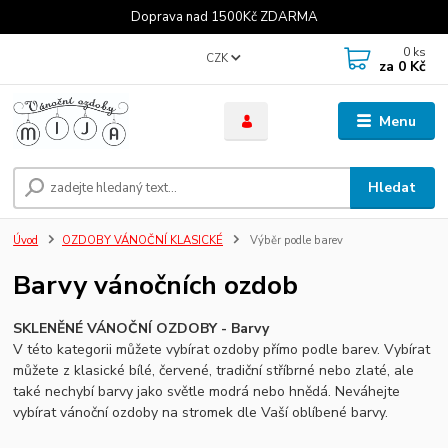
Doprava nad 1500Kč ZDARMA
0
ks
CZK
za
0 Kč
Menu
Hledat
Úvod
OZDOBY VÁNOČNÍ KLASICKÉ
Výběr podle barev
Barvy vánočních ozdob
SKLENĚNÉ VÁNOČNÍ OZDOBY - Barvy
V této kategorii můžete vybírat ozdoby přímo podle barev. Vybírat
můžete z klasické bílé, červené, tradiční stříbrné nebo zlaté, ale
také nechybí barvy jako světle modrá nebo hnědá. Neváhejte
vybírat vánoční ozdoby na stromek dle Vaší oblíbené barvy.