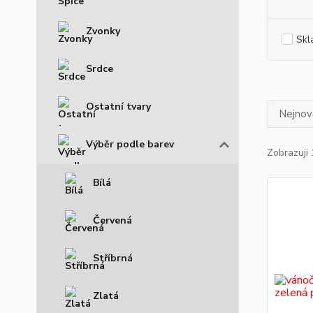
Zvonky
Skl
Srdce
Ostatní tvary
Nejnově
Výběr podle barev
Zobrazuji 
Bílá
Červená
Stříbrná
Zlatá