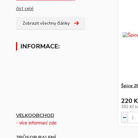
číst celé
Zobrazit všechny články
INFORMACE:
Špice 28
220 K
182 Kč
b
VELKOOBCHOD
- více informací zde
ZPŮSOB BALENÍ