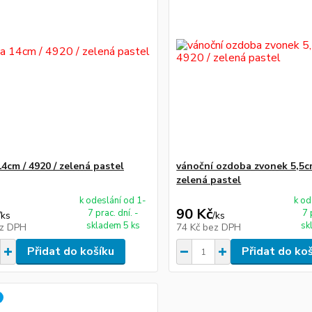
4cm / 4920 / zelená pastel
vánoční ozdoba zvonek 5,5cm
zelená pastel
k odeslání od 1-
k od
90 Kč
7 prac. dní. -
7 
/
ks
/
ks
skladem 5 ks
sk
z DPH
74 Kč
bez DPH
Přidat do košíku
Přidat do ko