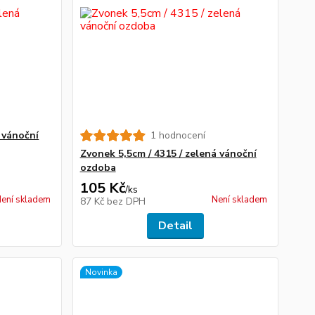
á vánoční
1 hodnocení
Zvonek 5,5cm / 4315 / zelená vánoční
ozdoba
105 Kč
/
ks
ení skladem
Není skladem
87 Kč
bez DPH
Detail
Novinka