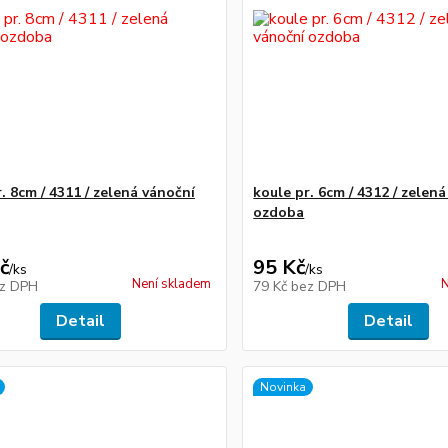
. 8cm / 4311 / zelená vánoční
koule pr. 6cm / 4312 / zelen
ozdoba
č
95 Kč
/
ks
/
ks
Není skladem
N
z DPH
79 Kč
bez DPH
Detail
Detail
Novinka