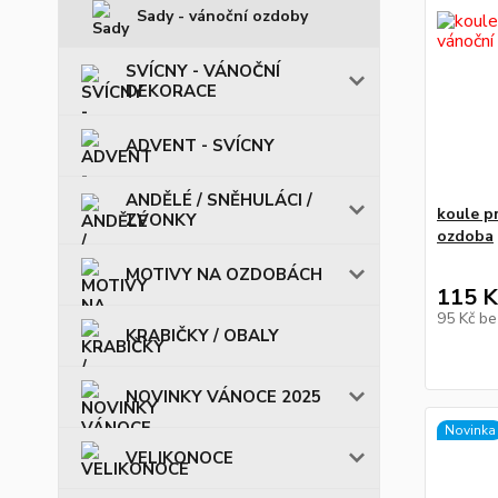
Sady - vánoční ozdoby
SVÍCNY - VÁNOČNÍ
DEKORACE
ADVENT - SVÍCNY
ANDĚLÉ / SNĚHULÁCI /
koule pr
ZVONKY
ozdoba
MOTIVY NA OZDOBÁCH
115 K
95 Kč
be
KRABIČKY / OBALY
NOVINKY VÁNOCE 2025
Novinka
VELIKONOCE