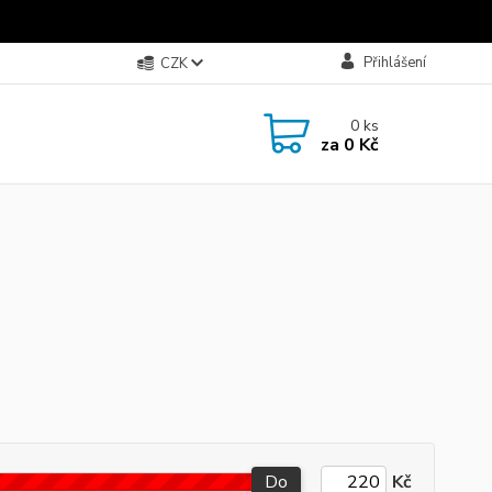
Přihlášení
CZK
0
ks
za
0 Kč
Do
Kč