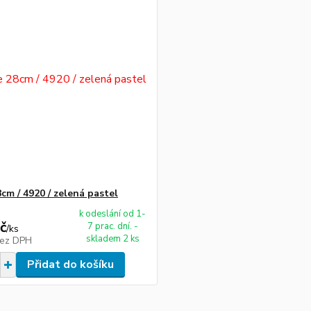
cm / 4920 / zelená pastel
k odeslání od 1-
č
7 prac. dní. -
/
ks
skladem 2 ks
ez DPH
Přidat do košíku