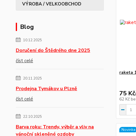
VÝROBA / VELKOOBCHOD
Blog
10.12.2025
Doručení do Štědrého dne 2025
číst celé
raketa 1
20.11.2025
Prodejna Tymákov u Plzně
75 Kč
číst celé
62 Kč
be
22.10.2025
Barva roku: Trendy, výběr a vliv na
Novinka
vánoční skleněné ozdoby