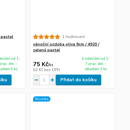
 pastel
1 hodnocení
vánoční ozdoba oliva 8cm / 4920 /
zelená pastel
eslání od 1-
k odeslání od 1-
75 Kč
prac. dní. -
7 prac. dní. -
/
ks
ladem 5 ks
skladem 3 ks
62 Kč
bez DPH
šíku
Přidat do košíku
Novinka