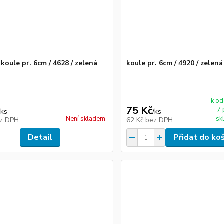
koule pr. 6cm / 4628 / zelená
koule pr. 6cm / 4920 / zelená
k od
75 Kč
7 
/
ks
/
ks
Není skladem
sk
z DPH
62 Kč
bez DPH
Detail
Přidat do ko