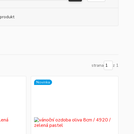
produkt
strana
z 1
Novinka