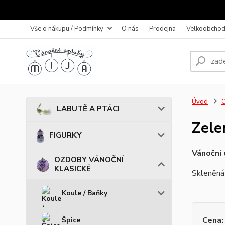
Vše o nákupu / Podmínky
O nás
Prodejna
Velkoobchod
Úvod
LABUTĚ A PTÁCI
Zele
FIGURKY
Vánoční
OZDOBY VÁNOČNÍ
KLASICKÉ
Skleněná
Koule / Baňky
Cena:
Špice