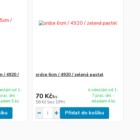
 / 4920 /
srdce 6cm / 4920 / zelená pastel
eslání od 1-
k odeslání od 1-
70 Kč
prac. dní. -
7 prac. dní. -
/
ks
ladem 5 ks
skladem 4 ks
58 Kč
bez DPH
šíku
Přidat do košíku