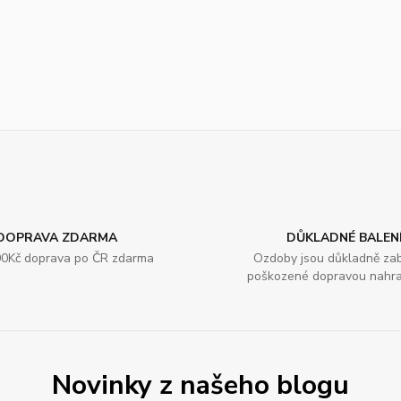
DOPRAVA ZDARMA
DŮKLADNÉ BALEN
0Kč doprava po ČR zdarma
Ozdoby jsou důkladně zab
poškozené dopravou nahr
Novinky z našeho blogu