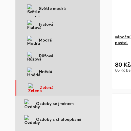
Světle modrá
Fialová
vánoční 
Modrá
pastel
Růžová
80 Kč
66 Kč
be
Hnědá
Zelená
Ozdoby se jménem
Ozdoby s chaloupkami