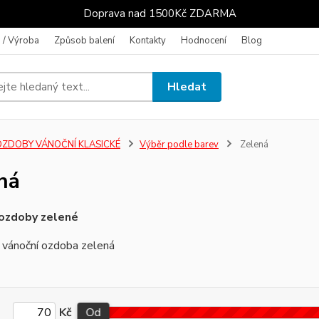
Doprava nad 1500Kč ZDARMA
 / Výroba
Způsob balení
Kontakty
Hodnocení
Blog
Hledat
OZDOBY VÁNOČNÍ KLASICKÉ
Výběr podle barev
Zelená
ná
 ozdoby zelené
 vánoční ozdoba zelená
Kč
Od