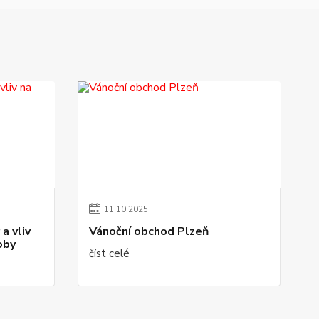
11
.
10
.
2025
a vliv
Vánoční obchod Plzeň
oby
číst celé