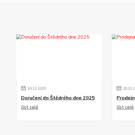
10
.
12
.
2025
20
.
11
.
Doručení do Štědrého dne 2025
Prodejn
číst celé
číst celé