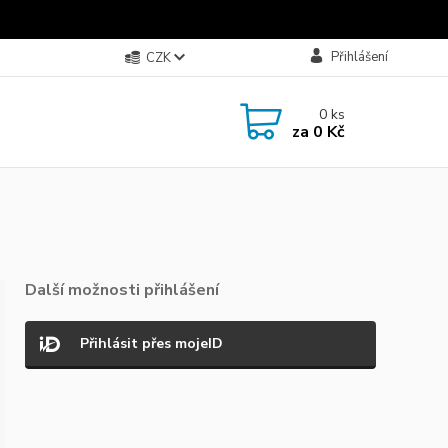
Přihlášení
CZK
0
ks
za
0 Kč
Další možnosti přihlášení
Přihlásit přes mojeID