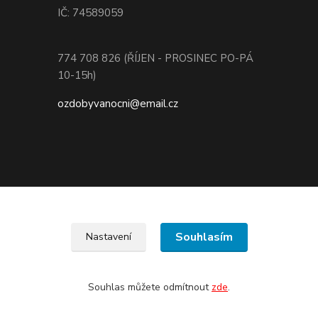
IČ: 74589059
774 708 826 (ŘÍJEN - PROSINEC PO-PÁ
10-15h)
ozdobyvanocni@email.cz
Souhlasím
Nastavení
Souhlas můžete odmítnout
zde
.