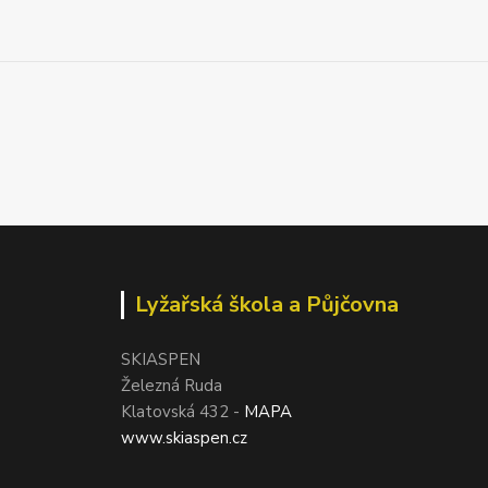
Lyžařská škola a Půjčovna
SKIASPEN
Železná Ruda
Klatovská 432 -
MAPA
www.skiaspen.cz