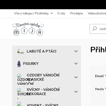
Vše o nákupu / Podmínky
O nás
Prodejna
Velkoobchod
Přih
LABUTĚ A PTÁCI
FIGURKY
OZDOBY VÁNOČNÍ
Email
KLASICKÉ
Heslo
SVÍCNY - VÁNOČNÍ
DEKORACE
ADVENT - SVÍCNY