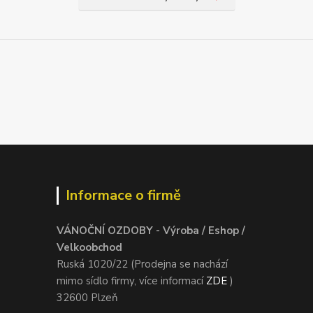
Informace o firmě
VÁNOČNÍ OZDOBY - Výroba / Eshop /
Velkoobchod
Ruská 1020/22 (Prodejna se nachází
mimo sídlo firmy, více informací
ZDE
)
32600 Plzeň