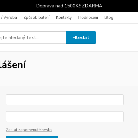
Doprava nad 1500Kč ZDARMA
 / Výroba
Způsob balení
Kontakty
Hodnocení
Blog
Hledat
lášení
*
*
Zaslat zapomenuté heslo