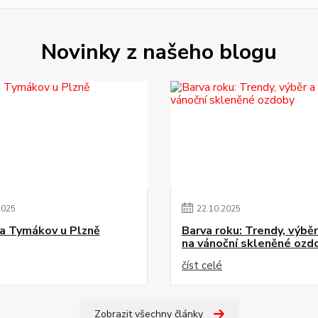
Novinky z našeho blogu
2025
22
.
10
.
2025
a Tymákov u Plzně
Barva roku: Trendy, výběr 
na vánoční skleněné ozd
číst celé
Zobrazit všechny články