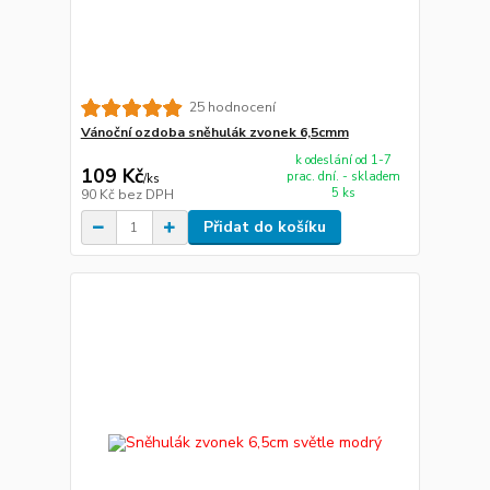
25 hodnocení
Vánoční ozdoba sněhulák zvonek 6,5cmm
k odeslání od 1-7
109 Kč
prac. dní. - skladem
/
ks
5 ks
90 Kč
bez DPH
Přidat do košíku