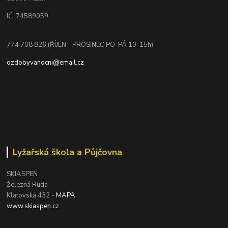
IČ: 74589059
774 708 826 (ŘÍJEN - PROSINEC PO-PÁ 10-15h)
ozdobyvanocni@email.cz
Lyžařská škola a Půjčovna
SKIASPEN
Železná Ruda
Klatovská 432 -
MAPA
www.skiaspen.cz