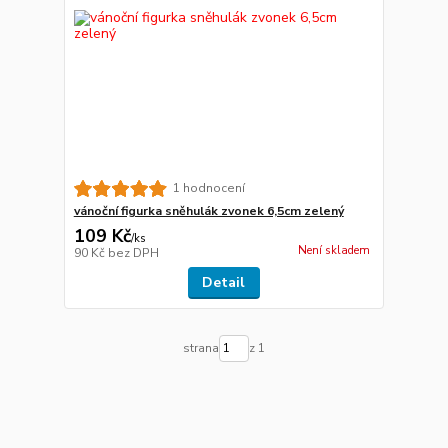
1 hodnocení
vánoční figurka sněhulák zvonek 6,5cm zelený
109 Kč
/
ks
Není skladem
90 Kč
bez DPH
Detail
strana
z 1