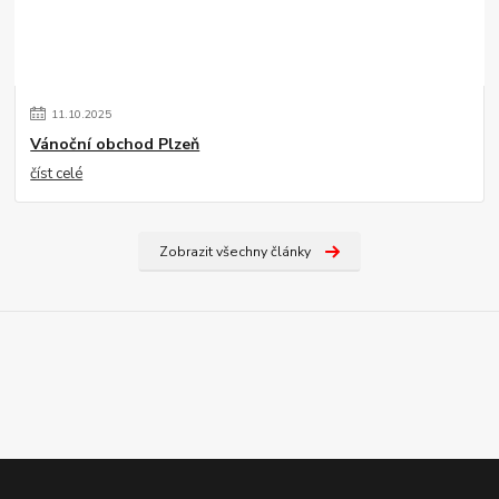
11
.
10
.
2025
Vánoční obchod Plzeň
číst celé
Zobrazit všechny články