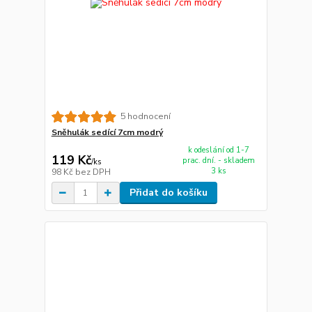
5 hodnocení
Sněhulák sedící 7cm modrý
k odeslání od 1-7
119 Kč
prac. dní. - skladem
/
ks
3 ks
98 Kč
bez DPH
Přidat do košíku