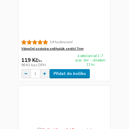
14 hodnocení
Vánoční ozdoba sněhulák sedící 7cm
k odeslání od 1-7
119 Kč
prac. dní. - skladem
/
ks
11 ks
98 Kč
bez DPH
Přidat do košíku