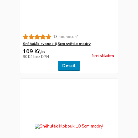
13 hodnocení
Sněhulák zvonek 6,5cm světle modrý
109 Kč
/
ks
Není skladem
90 Kč
bez DPH
Detail