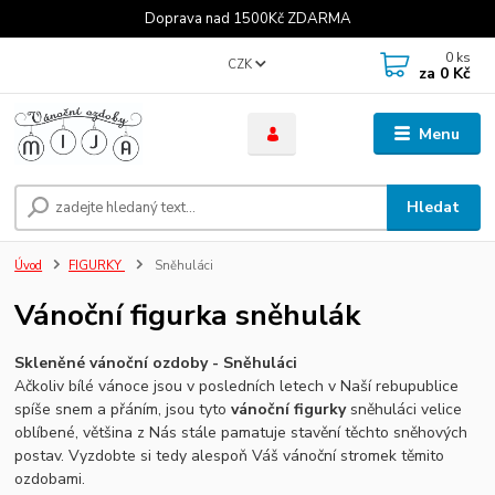
Doprava nad 1500Kč ZDARMA
0
ks
CZK
za
0 Kč
Menu
Hledat
Úvod
FIGURKY
Sněhuláci
Vánoční figurka sněhulák
Skleněné vánoční ozdoby - Sněhuláci
Ačkoliv bílé vánoce jsou v posledních letech v Naší rebupublice
spíše snem a přáním, jsou tyto
vánoční figurky
sněhuláci velice
oblíbené, většina z Nás stále pamatuje stavění těchto sněhových
postav. Vyzdobte si tedy alespoň Váš vánoční stromek těmito
ozdobami.