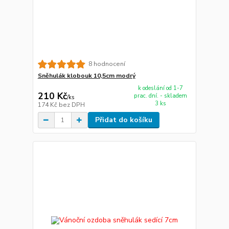
8 hodnocení
Sněhulák klobouk 10,5cm modrý
k odeslání od 1-7
210 Kč
prac. dní. - skladem
/
ks
3 ks
174 Kč
bez DPH
Přidat do košíku