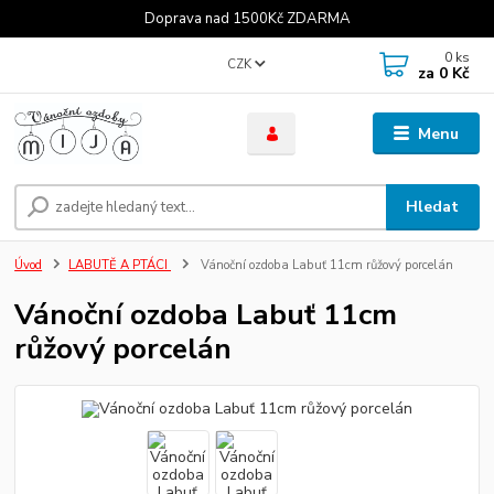
Doprava nad 1500Kč ZDARMA
0
ks
CZK
za
0 Kč
Menu
Hledat
Úvod
LABUTĚ A PTÁCI
Vánoční ozdoba Labuť 11cm růžový porcelán
Vánoční ozdoba Labuť 11cm
růžový porcelán