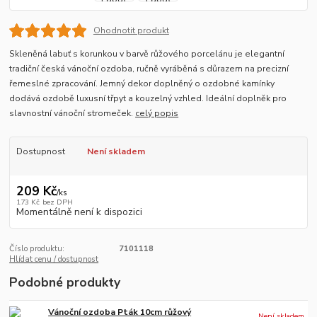
Ohodnotit produkt
Skleněná labuť s korunkou v barvě růžového porcelánu je elegantní
tradiční česká vánoční ozdoba, ručně vyráběná s důrazem na precizní
řemeslné zpracování. Jemný dekor doplněný o ozdobné kamínky
dodává ozdobě luxusní třpyt a kouzelný vzhled. Ideální doplněk pro
slavnostní vánoční stromeček.
celý popis
Dostupnost
Není skladem
209 Kč
/
ks
173 Kč
bez DPH
Momentálně není k dispozici
Číslo produktu:
7101118
Hlídat cenu / dostupnost
Podobné produkty
Vánoční ozdoba Pták 10cm růžový
Není skladem