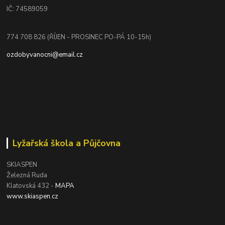
IČ: 74589059
774 708 826 (ŘÍJEN - PROSINEC PO-PÁ 10-15h)
ozdobyvanocni@email.cz
Lyžařská škola a Půjčovna
SKIASPEN
Železná Ruda
Klatovská 432 -
MAPA
www.skiaspen.cz