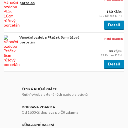
porcelán
130 Kč
/
ks
107 Kč
bez DPH
Detail
Vánoční ozdoba Ptáček 6cm růžový
Není skladem
porcelán
99 Kč
/
ks
82 Kč
bez DPH
Detail
ČESKÁ RUČNÍ PRÁCE
Ruční výroba skleněných ozdob a svícnů
DOPRAVA ZDARMA
Od 1500Kč doprava po ČR zdarma
DŮKLADNÉ BALENÍ