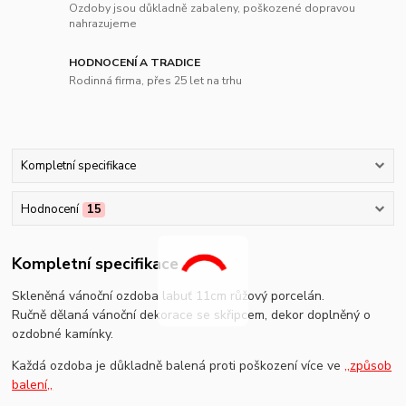
Ozdoby jsou důkladně zabaleny, poškozené dopravou
nahrazujeme
HODNOCENÍ A TRADICE
Rodinná firma, přes 25 let na trhu
Kompletní specifikace
Hodnocení
15
Kompletní specifikace
Skleněná vánoční ozdoba labuť 11cm růžový porcelán.
Ručně dělaná vánoční dekorace se skřipcem, dekor doplněný o
ozdobné kamínky.
Každá ozdoba je důkladně balená proti poškození více ve
,,způsob
balení,,