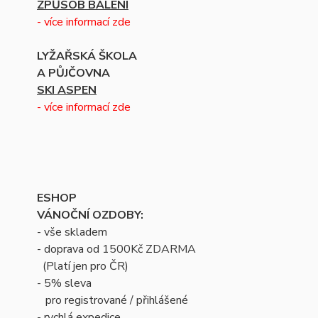
ZPŮSOB BALENÍ
- více informací zde
LYŽAŘSKÁ ŠKOLA
A PŮJČOVNA
SKI ASPEN
- více informací zde
ESHOP
VÁNOČNÍ OZDOBY:
- vše skladem
- doprava od 1500Kč ZDARMA
(Platí jen pro ČR)
- 5% sleva
pro registrované / přihlášené
- rychlá expedice