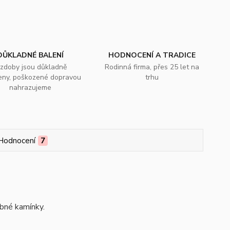
DŮKLADNÉ BALENÍ
HODNOCENÍ A TRADICE
zdoby jsou důkladně
Rodinná firma, přes 25 let na
eny, poškozené dopravou
trhu
nahrazujeme
Hodnocení
7
obné kamínky.