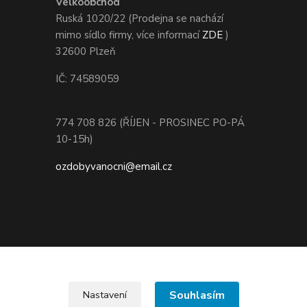
Velkoobchod
Ruská 1020/22 (Prodejna se nachází
mimo sídlo firmy, více informací
ZDE
)
32600 Plzeň
IČ: 74589059
774 708 826 (ŘÍJEN - PROSINEC PO-PÁ
10-15h)
ozdobyvanocni@email.cz
Souhlasím
Nastavení