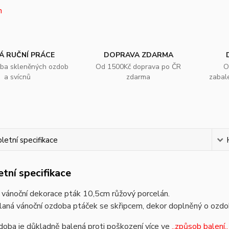
Á RUČNÍ PRÁCE
DOPRAVA ZDARMA
oba skleněných ozdob
Od 1500Kč doprava po ČR
O
a svícnů
zdarma
zabal
etní specifikace
tní specifikace
 vánoční dekorace pták 10,5cm růžový porcelán.
laná vánoční ozdoba ptáček se skřipcem, dekor doplněný o ozd
oba je důkladně balená proti poškození více ve
,,způsob balení,,