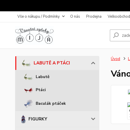
Vše o nákupu / Podmínky
O nás
Prodejna
Velkoobchod
Úvod
LABUTĚ A PTÁCI
Váno
Labutě
Ptáci
Baculák ptáček
FIGURKY