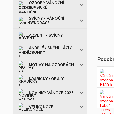
OZDOBY VÁNOČNÍ
KLASICKÉ
SVÍCNY - VÁNOČNÍ
DEKORACE
ADVENT - SVÍCNY
ANDĚLÉ / SNĚHULÁCI /
ZVONKY
Podobn
MOTIVY NA OZDOBÁCH
KRABIČKY / OBALY
NOVINKY VÁNOCE 2025
VELIKONOCE