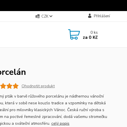
Přihlášení
CZK
0
ks
za
0 Kč
orcelán
Ohodnotit produkt
ný pták v barvě růžového porcelánu je nádhernou vánoční
u, která v sobě nese kouzlo tradice a vzpomínky na dětská
deální pro milovníky klasických Vánoc. Česká ruční výroba s
m na poctivé řemeslné zpracování, dodá vašemu stromečku
gickou a sváteční atmosféru.
celý popis