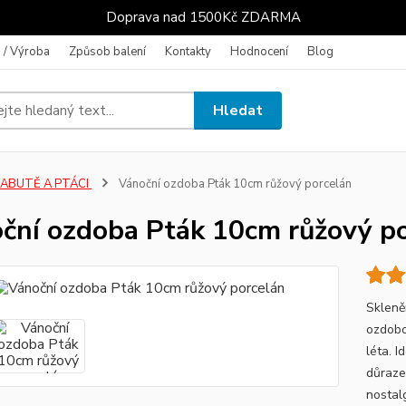
Doprava nad 1500Kč ZDARMA
 / Výroba
Způsob balení
Kontakty
Hodnocení
Blog
Hledat
LABUTĚ A PTÁCI
Vánoční ozdoba Pták 10cm růžový porcelán
ční ozdoba Pták 10cm růžový p
Skleně
ozdobo
léta. I
důraze
nostal