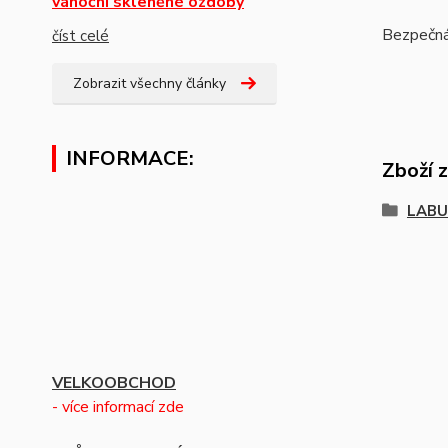
vánoční skleněné ozdoby
Bezpečná 
číst celé
Zobrazit všechny články
INFORMACE:
Zboží 
LABU
VELKOOBCHOD
- více informací zde