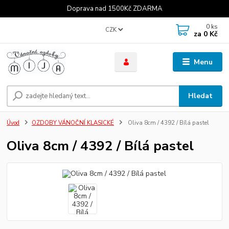
Doprava nad 1500Kč ZDARMA
0
ks
CZK
za
0 Kč
Menu
Hledat
Úvod
OZDOBY VÁNOČNÍ KLASICKÉ
Oliva 8cm / 4392 / Bílá pastel
Oliva 8cm / 4392 / Bílá pastel