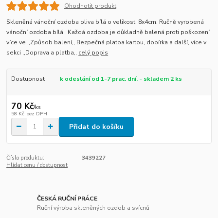
Ohodnotit produkt
Skleněná vánoční ozdoba oliva bílá o velikosti 8x4cm. Ručně vyrobená
vánoční ozdoba bílá. Každá ozdoba je důkladně balená proti poškození
více ve ,,Způsob balení,, Bezpečná platba kartou, dobírka a další, více v
sekci ,,Doprava a platba,,
celý popis
Dostupnost
k odeslání od 1-7 prac. dní. - skladem 2 ks
70 Kč
/
ks
58 Kč
bez DPH
Přidat do košíku
Číslo produktu:
3439227
Hlídat cenu / dostupnost
ČESKÁ RUČNÍ PRÁCE
Ruční výroba skleněných ozdob a svícnů