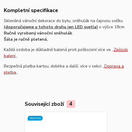
Kompletní specifikace
Skleněná vánoční dekorace do bytu, sněhulák na čajovou svíčku
(doporučujeme u tohoto druhu jen LED svetla)
o výšce 18cm.
Ručně vyrobený vánoční sněhulák
.
Šála je ručně pletená.
Každá ozdoba je důkladně balená proti poškození více ve
,,Způsob
balení,,
Bezpečná platba kartou, dobírka a další, více v sekci
,,Doprava a
platba,,
Související zboží
4
Novinka
Novinka