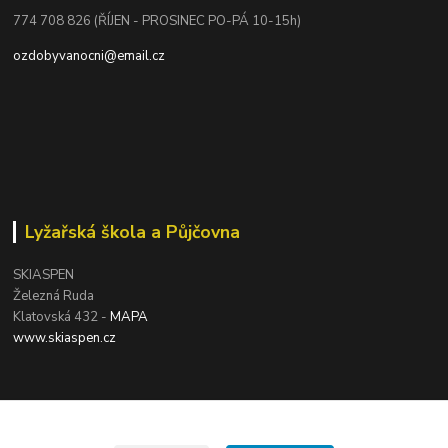
774 708 826 (ŘÍJEN - PROSINEC PO-PÁ 10-15h)
ozdobyvanocni@email.cz
Lyžařská škola a Půjčovna
SKIASPEN
Železná Ruda
Klatovská 432 -
MAPA
www.skiaspen.cz