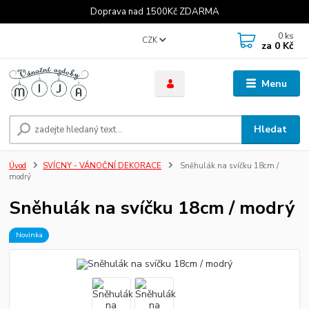
Doprava nad 1500Kč ZDARMA
0
ks
CZK
za
0 Kč
Menu
Hledat
Úvod
SVÍCNY - VÁNOČNÍ DEKORACE
Sněhulák na svíčku 18cm /
modrý
Sněhulák na svíčku 18cm / modrý
Novinka