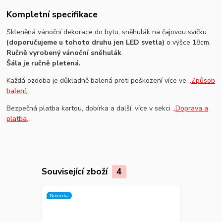
Kompletní specifikace
Skleněná vánoční dekorace do bytu, sněhulák na čajovou svíčku
(doporučujeme u tohoto druhu jen LED svetla)
o výšce 18cm.
Ručně vyrobený vánoční sněhulák
.
Šála je ručně pletená.
Každá ozdoba je důkladně balená proti poškození více ve
,,Způsob
balení,,
Bezpečná platba kartou, dobírka a další, více v sekci
,,Doprava a
platba,,
Související zboží
4
Novinka
Novinka