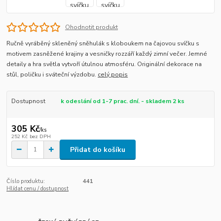
Ohodnotit produkt
Ručně vyráběný skleněný sněhulák s kloboukem na čajovou svíčku s
motivem zasněžené krajiny a vesničky rozzáří každý zimní večer. Jemné
detaily a hra světla vytvoří útulnou atmosféru. Originální dekorace na
stůl, poličku i sváteční výzdobu.
celý popis
Dostupnost
k odeslání od 1-7 prac. dní. - skladem 2 ks
305 Kč
/
ks
252 Kč
bez DPH
Přidat do košíku
Číslo produktu:
441
Hlídat cenu / dostupnost