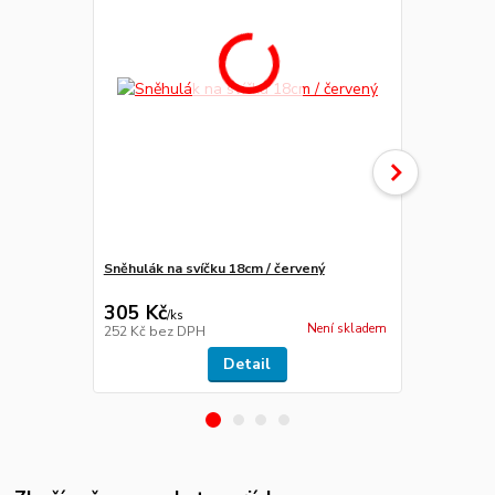
Sněhulák na svíčku 18cm / červený
Sněhulák na 
305 Kč
305 Kč
/
ks
/
ks
Není skladem
252 Kč
bez DPH
252 Kč
bez 
Detail