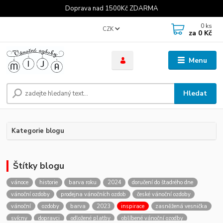
Doprava nad 1500Kč ZDARMA
0
ks
CZK
za
0 Kč
Menu
Hledat
Kategorie blogu
Štítky blogu
vánoce
historie
barva roku
2024
doručení do štadrého dne
vánoční ozdoby
prodejna vánočních ozdob
české vánoční ozdoby
vánoční
ozdoby
barva
2023
inspirace
zasněžená vesnička
svícny
dopravci
odložené platby
oblíbené vánoční ozodby