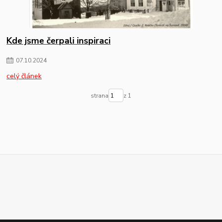
Kde jsme čerpali inspiraci
07
.
10
.
2024
celý článek
strana
z 1