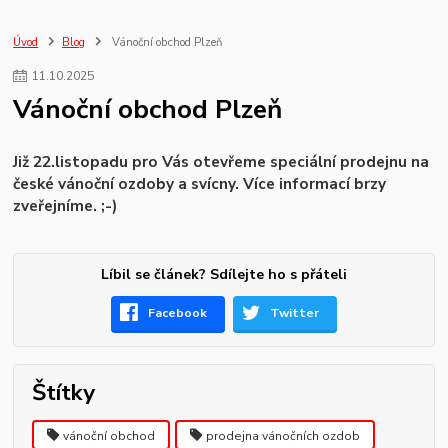
vánoční obchod
Úvod
Blog
Vánoční obchod Plzeň
11
.
10
.
2025
Vánoční obchod Plzeň
Již 22.listopadu pro Vás otevřeme speciální prodejnu na
české vánoční ozdoby a svícny. Více informací brzy
zveřejníme. ;-)
Líbil se článek? Sdílejte ho s přáteli
Facebook
Twitter
Štítky
vánoční obchod
prodejna vánočních ozdob