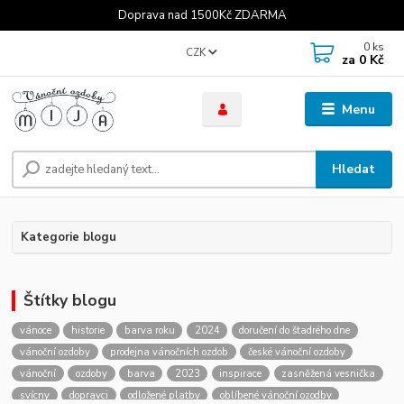
Doprava nad 1500Kč ZDARMA
0
ks
CZK
za
0 Kč
Menu
Hledat
Kategorie blogu
Štítky blogu
vánoce
historie
barva roku
2024
doručení do štadrého dne
vánoční ozdoby
prodejna vánočních ozdob
české vánoční ozdoby
vánoční
ozdoby
barva
2023
inspirace
zasněžená vesnička
svícny
dopravci
odložené platby
oblíbené vánoční ozodby