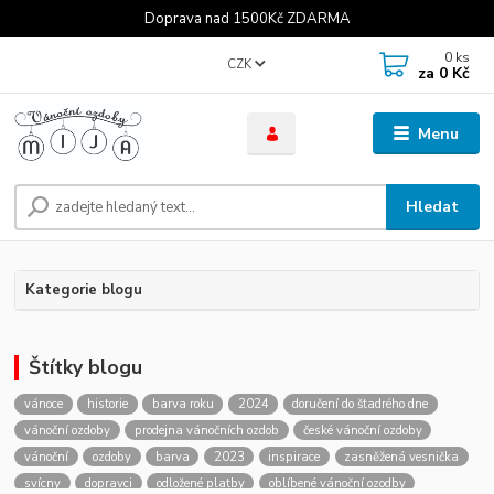
Doprava nad 1500Kč ZDARMA
0
ks
CZK
za
0 Kč
Menu
Hledat
Kategorie blogu
Štítky blogu
vánoce
historie
barva roku
2024
doručení do štadrého dne
vánoční ozdoby
prodejna vánočních ozdob
české vánoční ozdoby
vánoční
ozdoby
barva
2023
inspirace
zasněžená vesnička
svícny
dopravci
odložené platby
oblíbené vánoční ozodby