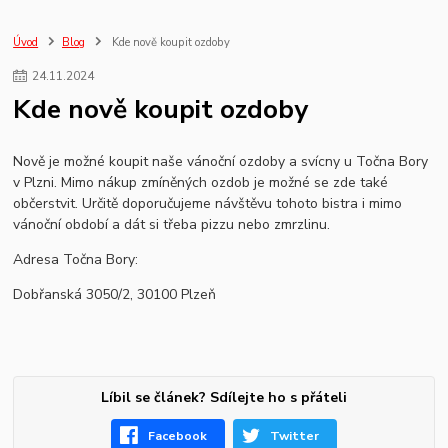
vánoční obchod
Úvod
Blog
Kde nově koupit ozdoby
24
.
11
.
2024
Kde nově koupit ozdoby
Nově je možné koupit naše vánoční ozdoby a svícny u Točna Bory
v Plzni. Mimo nákup zmíněných ozdob je možné se zde také
občerstvit. Určitě doporučujeme návštěvu tohoto bistra i mimo
vánoční období a dát si třeba pizzu nebo zmrzlinu.
Adresa Točna Bory:
Dobřanská 3050/2, 30100 Plzeň
Líbil se článek? Sdílejte ho s přáteli
Facebook
Twitter