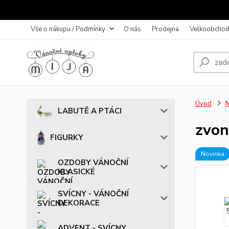
Vše o nákupu / Podmínky
O nás
Prodejna
Velkoobchod
Úvod
LABUTĚ A PTÁCI
zvon
FIGURKY
Novinka
OZDOBY VÁNOČNÍ
KLASICKÉ
SVÍCNY - VÁNOČNÍ
DEKORACE
ADVENT - SVÍCNY