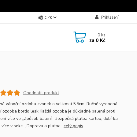
Přihlášení
CZK
0
ks
za
0 Kč
Ohodnotit produkt
ná vánoční ozdoba zvonek o velikosti 5,5cm. Ručně vyrobená
í ozdoba bordo lesk Každá ozdoba je důkladně balená proti
ení více ve ,,Způsob balení,, Bezpečná platba kartou, dobírka
, více v sekci ,,Doprava a platba,,
celý popis