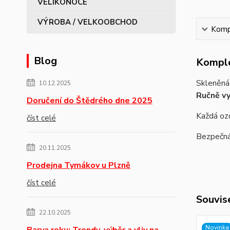
VÝROBA / VELKOOBCHOD
Kompl
Blog
Komple
Skleněná
10.12.2025
Ručně v
Doručení do Štědrého dne 2025
Každá ozd
číst celé
Bezpečná 
20.11.2025
Prodejna Tymákov u Plzně
číst celé
Souvise
22.10.2025
Novinka
Barva roku: Trendy, výběr a vliv na