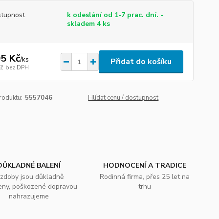
tupnost
k odeslání od 1-7 prac. dní. -
skladem 4 ks
5 Kč
/
ks
Přidat do košíku
Kč
bez DPH
roduktu:
5557046
Hlídat cenu / dostupnost
DŮKLADNÉ BALENÍ
HODNOCENÍ A TRADICE
zdoby jsou důkladně
Rodinná firma, přes 25 let na
eny, poškozené dopravou
trhu
nahrazujeme