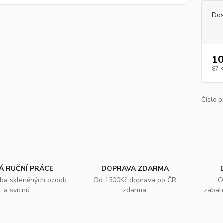
Dos
10
87 
Číslo p
Á RUČNÍ PRÁCE
DOPRAVA ZDARMA
oba skleněných ozdob
Od 1500Kč doprava po ČR
O
a svícnů
zdarma
zabal