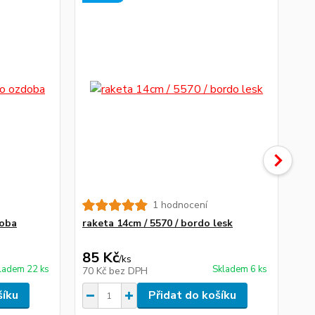
1 hodnocení
doba
raketa 14cm / 5570 / bordo lesk
oz
85 Kč
95
/
ks
ladem 22 ks
Skladem 6 ks
70 Kč
bez DPH
79
šíku
Přidat do košíku