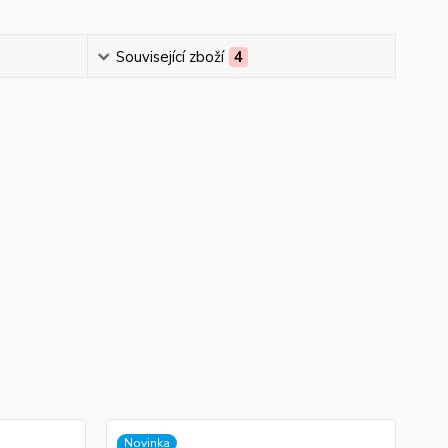
Související zboží
4
Novinka
No