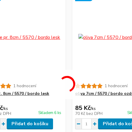
1 hodnocení
1 hodnocení
. 8cm / 5570 / bordo lesk
oliva 7cm / 5570 / bordo oz
č
85 Kč
/
ks
/
ks
Skladem 6 ks
Sk
z DPH
70 Kč
bez DPH
Přidat do košíku
Přidat do ko