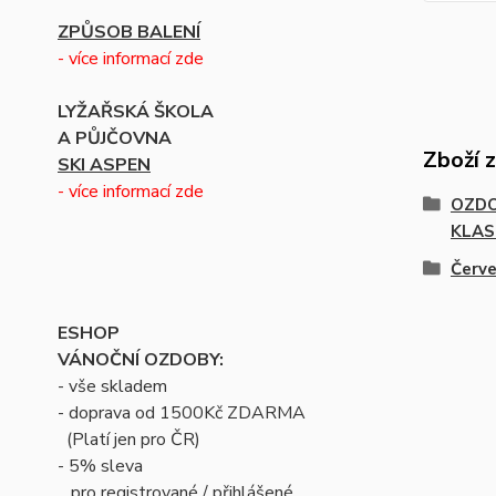
ZPŮSOB BALENÍ
- více informací zde
LYŽAŘSKÁ ŠKOLA
A PŮJČOVNA
Zboží 
SKI ASPEN
- více informací zde
OZDO
KLAS
Červ
ESHOP
VÁNOČNÍ OZDOBY:
- vše skladem
- doprava od 1500Kč ZDARMA
(Platí jen pro ČR)
- 5% sleva
pro registrované / přihlášené