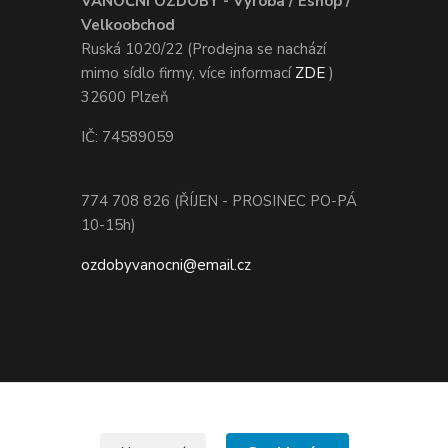
VÁNOČNÍ OZDOBY - Výroba / Eshop /
Velkoobchod
Ruská 1020/22 (Prodejna se nachází
mimo sídlo firmy, více informací
ZDE
)
32600 Plzeň
IČ: 74589059
774 708 826 (ŘÍJEN - PROSINEC PO-PÁ
10-15h)
ozdobyvanocni@email.cz