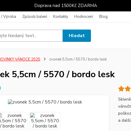
Doprava nad 1500Kč ZDARMA
 / Výroba
Způsob balení
Kontakty
Hodnocení
Blog
Hledat
NOVINKY VÁNOCE 2025
zvonek 5,5cm / 5570 / bordo lesk
ek 5,5cm / 5570 / bordo lesk
Skleně
vánočn
poškoz
a další