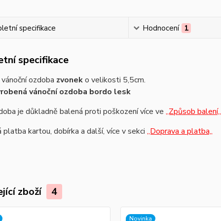
etní specifikace
Hodnocení
1
tní specifikace
 vánoční ozdoba
zvonek
o velikosti 5,5cm.
yrobená vánoční ozdoba bordo lesk
oba je důkladně balená proti poškození více ve
,,Způsob balení,,
platba kartou, dobírka a další, více v sekci
,,Doprava a platba,,
jící zboží
4
Novinka