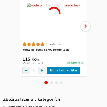
1 hodnocení
koule pr. 8cm / 5570 / bordo lesk
oliva 7cm / 
115 Kč
85 Kč
/
ks
/
ks
Skladem 6 ks
95 Kč
bez DPH
70 Kč
bez D
Přidat do košíku
Zboží zařazeno v kategoriích