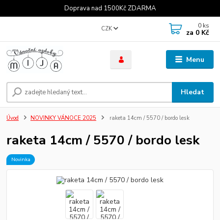
Doprava nad 1500Kč ZDARMA
0
ks
CZK
za
0 Kč
Menu
Hledat
Úvod
NOVINKY VÁNOCE 2025
raketa 14cm / 5570 / bordo lesk
raketa 14cm / 5570 / bordo lesk
Novinka