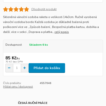
Ohodnotit produkt
Skleněná vánoční ozdoba raketa o velikosti 14x3cm. Ručně vyrobená
vánoční ozdoba bordo Každá ozdoba je důkladně balená proti
poškození více ve ,,Způsob balení,, Bezpečná platba kartou, dobírka a
další, více v sekci ,,Doprava a platba,,
celý popis
Dostupnost
Skladem 6 ks
85 Kč
/
ks
70 Kč
bez DPH
Přidat do košíku
Číslo produktu:
4557046
Hlídat cenu / dostupnost
ČESKÁ RUČNÍ PRÁCE