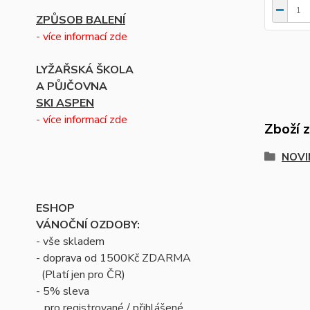
ZPŮSOB BALENÍ
- více informací zde
LYŽAŘSKÁ ŠKOLA
A PŮJČOVNA
SKI ASPEN
- více informací zde
Zboží 
NOVI
ESHOP
VÁNOČNÍ OZDOBY:
- vše skladem
- doprava od 1500Kč ZDARMA
(Platí jen pro ČR)
- 5% sleva
pro registrované / přihlášené