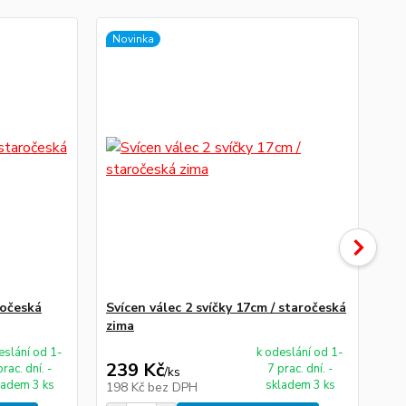
Novinka
No
ročeská
Svícen válec 2 svíčky 17cm / staročeská
Skl
zima
st
eslání od 1-
k odeslání od 1-
239 Kč
3
prac. dní. -
7 prac. dní. -
/
ks
ladem 3 ks
skladem 3 ks
198 Kč
bez DPH
28