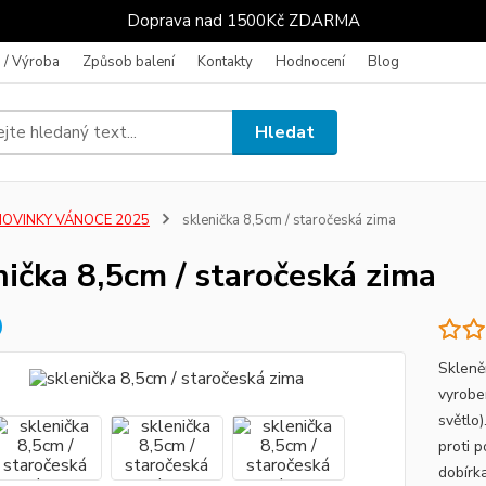
Doprava nad 1500Kč ZDARMA
 / Výroba
Způsob balení
Kontakty
Hodnocení
Blog
Hledat
NOVINKY VÁNOCE 2025
sklenička 8,5cm / staročeská zima
nička 8,5cm / staročeská zima
Skleně
vyrobe
světlo
proti 
dobírka