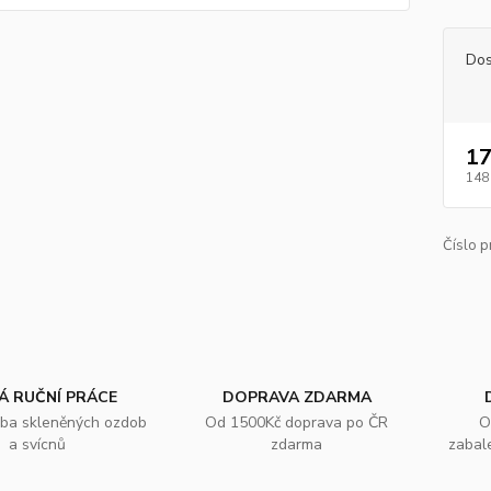
Dos
17
148
Číslo p
Á RUČNÍ PRÁCE
DOPRAVA ZDARMA
oba skleněných ozdob
Od 1500Kč doprava po ČR
O
a svícnů
zdarma
zabal