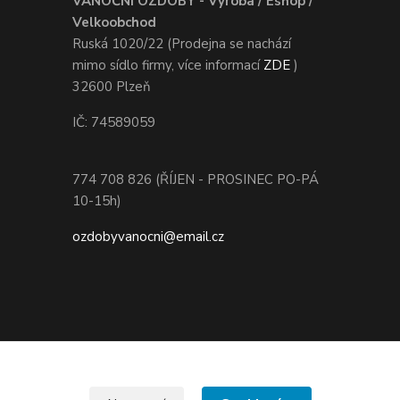
VÁNOČNÍ OZDOBY - Výroba / Eshop /
Velkoobchod
Ruská 1020/22 (Prodejna se nachází
mimo sídlo firmy, více informací
ZDE
)
32600 Plzeň
IČ: 74589059
774 708 826 (ŘÍJEN - PROSINEC PO-PÁ
10-15h)
ozdobyvanocni@email.cz