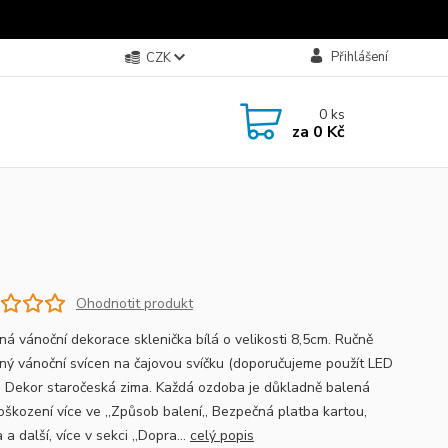
Přihlášení
CZK
0
ks
za
0 Kč
Ohodnotit produkt
ná vánoční dekorace sklenička bílá o velikosti 8,5cm. Ručně
ný vánoční svícen na čajovou svíčku (doporučujeme použít LED
). Dekor staročeská zima. Každá ozdoba je důkladně balená
poškození více ve ,,Způsob balení,, Bezpečná platba kartou,
 a další, více v sekci ,,Dopra...
celý popis