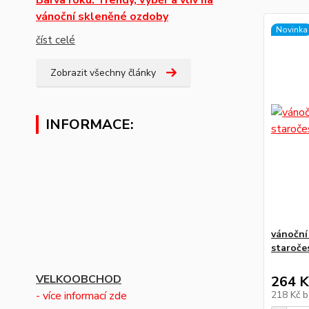
vánoční skleněné ozdoby
Novinka
číst celé
Zobrazit všechny články
INFORMACE:
vánoční 
staroče
VELKOOBCHOD
264 K
- více informací zde
218 Kč
b