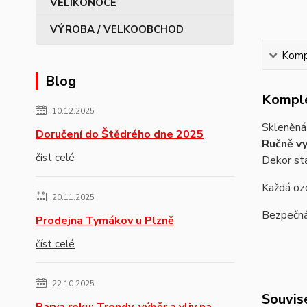
VÝROBA / VELKOOBCHOD
Kompl
Blog
Komple
10.12.2025
Skleněná 
Doručení do Štědrého dne 2025
Ručně vy
číst celé
Dekor st
Každá ozd
20.11.2025
Bezpečná 
Prodejna Tymákov u Plzně
číst celé
22.10.2025
Souvise
Barva roku: Trendy, výběr a vliv na