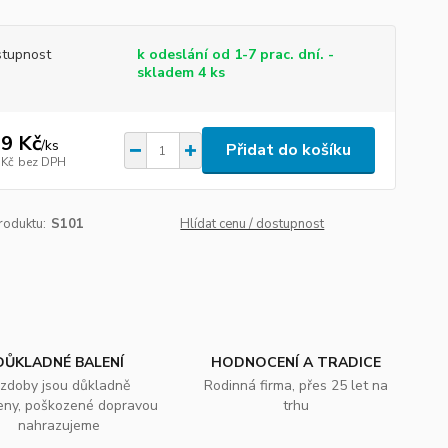
tupnost
k odeslání od 1-7 prac. dní. -
skladem 4 ks
9 Kč
/
ks
Přidat do košíku
 Kč
bez DPH
roduktu:
S101
Hlídat cenu / dostupnost
DŮKLADNÉ BALENÍ
HODNOCENÍ A TRADICE
zdoby jsou důkladně
Rodinná firma, přes 25 let na
eny, poškozené dopravou
trhu
nahrazujeme