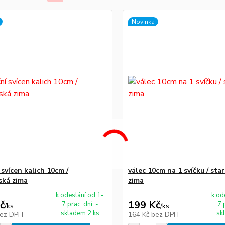
Novinka
svícen kalich 10cm /
válec 10cm na 1 svíčku / sta
ská zima
zima
k odeslání od 1-
k od
č
199 Kč
7 prac. dní. -
7 
/
ks
/
ks
skladem 2 ks
sk
ez DPH
164 Kč
bez DPH