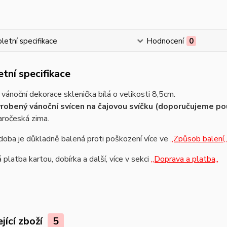
etní specifikace
Hodnocení
0
tní specifikace
vánoční dekorace sklenička bílá o velikosti 8,5cm.
robený vánoční svícen na čajovou svíčku (doporučujeme po
aročeská zima.
oba je důkladně balená proti poškození více ve
,,Způsob balení,,
platba kartou, dobírka a další, více v sekci
,,Doprava a platba,,
jící zboží
5