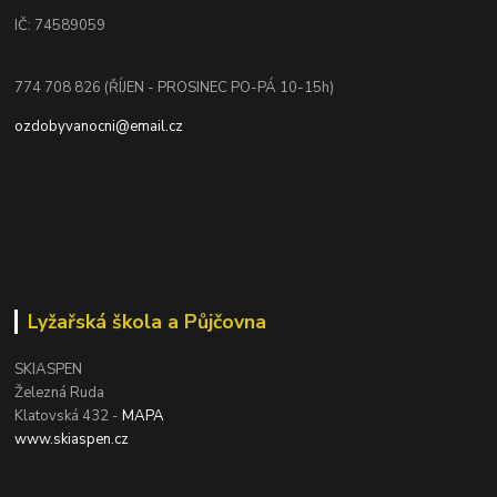
IČ: 74589059
774 708 826 (ŘÍJEN - PROSINEC PO-PÁ 10-15h)
ozdobyvanocni@email.cz
Lyžařská škola a Půjčovna
SKIASPEN
Železná Ruda
Klatovská 432 -
MAPA
www.skiaspen.cz