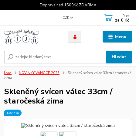
Doprava nad 1500Kč ZDARMA
0
ks
CZK
za
0 Kč
Menu
Hledat
Úvod
NOVINKY VÁNOCE 2025
Skleněný svícen válec 33cm / staročeská
zima
Skleněný svícen válec 33cm /
staročeská zima
Novinka