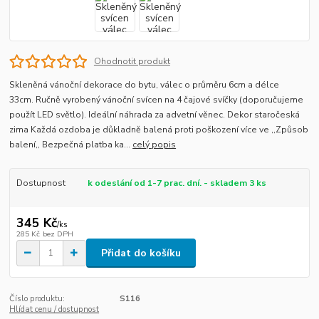
Ohodnotit produkt
Skleněná vánoční dekorace do bytu, válec o průměru 6cm a délce
33cm. Ručně vyrobený vánoční svícen na 4 čajové svíčky (doporučujeme
použít LED světlo). Ideální náhrada za advetní věnec. Dekor staročeská
zima Každá ozdoba je důkladně balená proti poškození více ve ,,Způsob
balení,, Bezpečná platba ka...
celý popis
Dostupnost
k odeslání od 1-7 prac. dní. - skladem 3 ks
345 Kč
/
ks
285 Kč
bez DPH
Přidat do košíku
Číslo produktu:
S116
Hlídat cenu / dostupnost