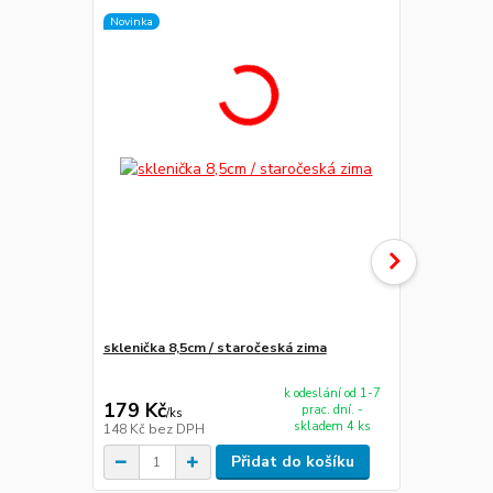
Novinka
Novinka
sklenička 8,5cm / staročeská zima
vánoční svíc
zima
k odeslání od 1-7
179 Kč
264 Kč
prac. dní. -
/
ks
/
ks
skladem 4 ks
148 Kč
bez DPH
218 Kč
bez 
Přidat do košíku