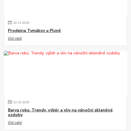
20
.
11
.
2025
Prodejna Tymákov u Plzně
číst celé
22
.
10
.
2025
Barva roku: Trendy, výběr a vliv na vánoční skleněné
ozdoby
číst celé