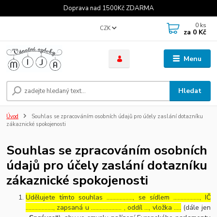
Doprava nad 1500Kč ZDARMA
0
ks
CZK
za
0 Kč
Menu
Hledat
Úvod
Souhlas se zpracováním osobních údajů pro účely zaslání dotazníku
zákaznické spokojenosti
Souhlas se zpracováním osobních
údajů pro účely zaslání dotazníku
zákaznické spokojenosti
Udělujete tímto souhlas ……………..., se sídlem ………………, IČ
………………., zapsaná u ………………… , oddíl …, vložka …..
(dále jen