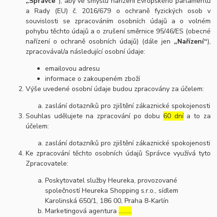
„Správce“
), aby ve smyslu nařízení Evropského parlamentu
a Rady (EU) č. 2016/679 o ochraně fyzických osob v
souvislosti se zpracováním osobních údajů a o volném
pohybu těchto údajů a o zrušení směrnice 95/46/ES (obecné
nařízení o ochraně osobních údajů) (dále jen
„Nařízení“
),
zpracovával/a následující osobní údaje:
emailovou adresu
informace o zakoupeném zboží
Výše uvedené osobní údaje budou zpracovány za účelem:
zaslání dotazníků pro zjištění zákaznické spokojenosti
Souhlas udělujete na zpracování po dobu
60 dní
a to za
účelem:
zaslání dotazníků pro zjištění zákaznické spokojenosti
Ke zpracování těchto osobních údajů Správce využívá tyto
Zpracovatele:
Poskytovatel služby Heureka, provozované
společností Heureka Shopping s.r.o., sídlem
Karolinská 650/1, 186 00, Praha 8-Karlín
Marketingová agentura
………