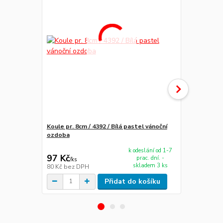
Koule pr. 8cm / 4392 / Bílá pastel vánoční
ozdoba
Oliva 8cm / 4
k odeslání od 1-7
97 Kč
70 Kč
prac. dní. -
/
ks
/
ks
skladem 3 ks
80 Kč
bez DPH
58 Kč
bez D
Přidat do košíku