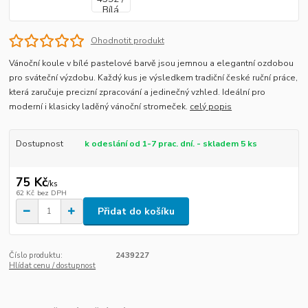
Ohodnotit produkt
Vánoční koule v bílé pastelové barvě jsou jemnou a elegantní ozdobou
pro sváteční výzdobu. Každý kus je výsledkem tradiční české ruční práce,
která zaručuje precizní zpracování a jedinečný vzhled. Ideální pro
moderní i klasicky laděný vánoční stromeček.
celý popis
Dostupnost
k odeslání od 1-7 prac. dní. - skladem 5 ks
75 Kč
/
ks
62 Kč
bez DPH
Přidat do košíku
Číslo produktu:
2439227
Hlídat cenu / dostupnost