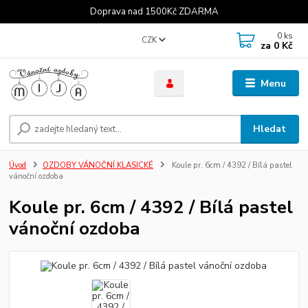
Doprava nad 1500Kč ZDARMA
0
ks
CZK
za
0 Kč
Menu
Hledat
Úvod
OZDOBY VÁNOČNÍ KLASICKÉ
Koule pr. 6cm / 4392 / Bílá pastel
vánoční ozdoba
Koule pr. 6cm / 4392 / Bílá pastel
vánoční ozdoba