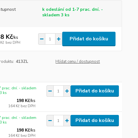
tupnost
k odeslání od 1-7 prac. dní. -
skladem 3 ks
8 Kč
/
ks
Přidat do košíku
 Kč
bez DPH
roduktu:
413ZL
Hlídat cenu / dostupnost
 prac. dní. - skladem
Přidat do košíku
3 ks
198 Kč
/
ks
164 Kč
bez DPH
 prac. dní. - skladem
Přidat do košíku
3 ks
198 Kč
/
ks
164 Kč
bez DPH