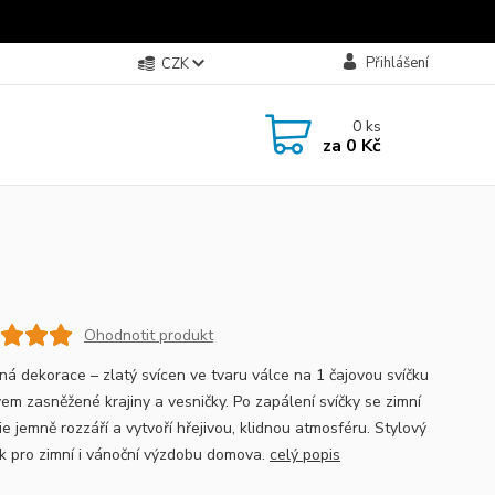
Přihlášení
CZK
0
ks
za
0 Kč
Ohodnotit produkt
ná dekorace – zlatý svícen ve tvaru válce na 1 čajovou svíčku
vem zasněžené krajiny a vesničky. Po zapálení svíčky se zimní
e jemně rozzáří a vytvoří hřejivou, klidnou atmosféru. Stylový
k pro zimní i vánoční výzdobu domova.
celý popis