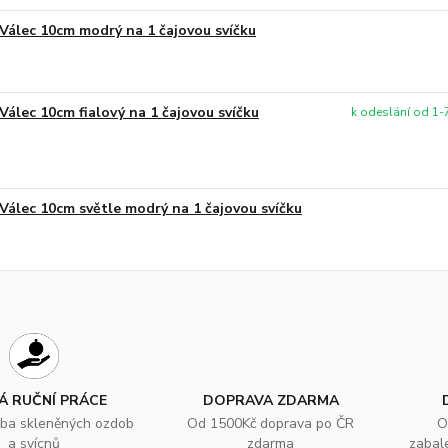
Válec 10cm modrý na 1 čajovou svíčku
Válec 10cm fialový na 1 čajovou svíčku
k odeslání od 1-7
Válec 10cm světle modrý na 1 čajovou svíčku
Á RUČNÍ PRÁCE
DOPRAVA ZDARMA
oba skleněných ozdob
Od 1500Kč doprava po ČR
O
a svícnů
zdarma
zabal