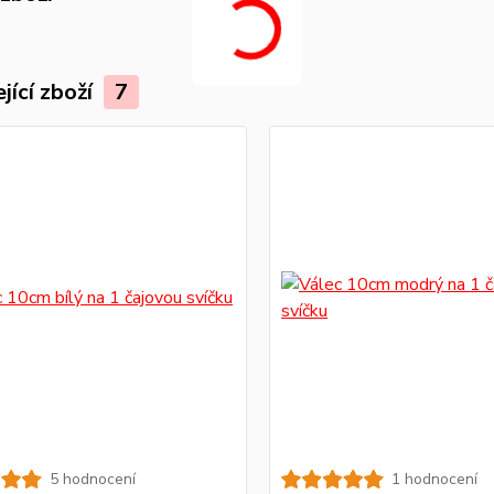
jící zboží
7
5 hodnocení
1 hodnocení