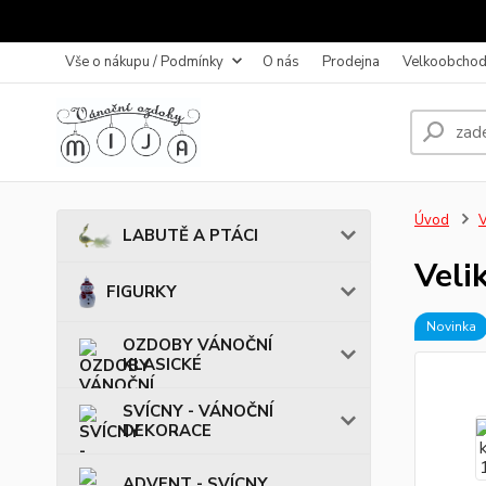
Vše o nákupu / Podmínky
O nás
Prodejna
Velkoobchod
Úvod
LABUTĚ A PTÁCI
Veli
FIGURKY
Novinka
OZDOBY VÁNOČNÍ
KLASICKÉ
SVÍCNY - VÁNOČNÍ
DEKORACE
ADVENT - SVÍCNY