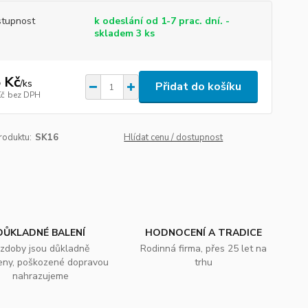
tupnost
k odeslání od 1-7 prac. dní. -
skladem 3 ks
 Kč
/
ks
Přidat do košíku
Kč
bez DPH
roduktu:
SK16
Hlídat cenu / dostupnost
DŮKLADNÉ BALENÍ
HODNOCENÍ A TRADICE
zdoby jsou důkladně
Rodinná firma, přes 25 let na
eny, poškozené dopravou
trhu
nahrazujeme