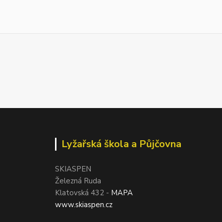
Lyžařská škola a Půjčovna
SKIASPEN
Železná Ruda
Klatovská 432 -
MAPA
www.skiaspen.cz