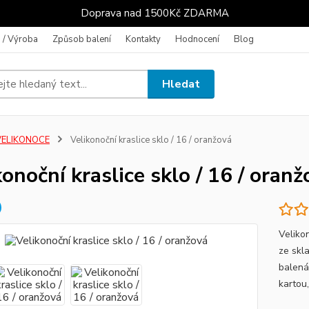
Doprava nad 1500Kč ZDARMA
 / Výroba
Způsob balení
Kontakty
Hodnocení
Blog
Hledat
VELIKONOCE
Velikonoční kraslice sklo / 16 / oranžová
konoční kraslice sklo / 16 / oranž
Veliko
ze skl
balená
kartou,