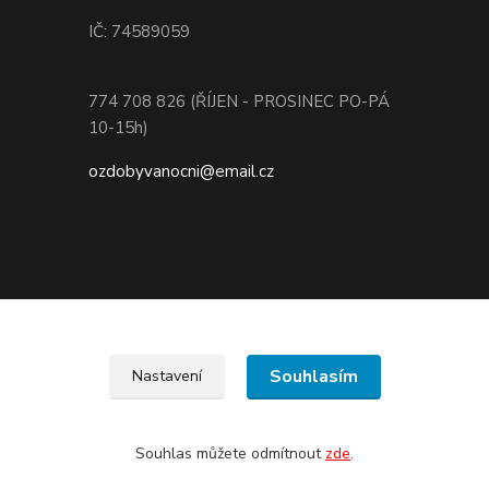
IČ: 74589059
774 708 826 (ŘÍJEN - PROSINEC PO-PÁ
10-15h)
ozdobyvanocni@email.cz
Souhlasím
Nastavení
Souhlas můžete odmítnout
zde
.