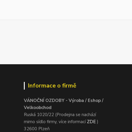
Informace o firmě
VÁNOČNÍ OZDOBY - Výroba / Eshop /
Velkoobchod
Ruská 1020/22 (Prodejna se nachází
mimo sídlo firmy, více informací
ZDE
)
32600 Plzeň