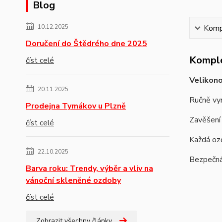
Blog
10.12.2025
Kompl
Doručení do Štědrého dne 2025
Komple
číst celé
Velikono
20.11.2025
Ručně vyr
Prodejna Tymákov u Plzně
Zavěšení
číst celé
Každá ozd
22.10.2025
Bezpečná 
Barva roku: Trendy, výběr a vliv na
vánoční skleněné ozdoby
číst celé
Zobrazit všechny články