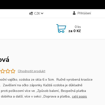
Přihlášení
CZK
0
ks
za
0 Kč
ová
Ohodnotit produkt
noční vajíčko, ozdoba ze skla 6 x 5cm. Ručně vyrobená kraslice
a. Zavěšení na očko záponky. Každá ozdoba je důkladně
 proti poškození více ve ,,Způsob balení,, Bezpečná platba
 dobírka a další, více v sekci ,,Doprava a platba,,
celý popis