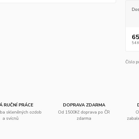
Dos
65
54 
Číslo p
Á RUČNÍ PRÁCE
DOPRAVA ZDARMA
oba skleněných ozdob
Od 1500Kč doprava po ČR
O
a svícnů
zdarma
zabal