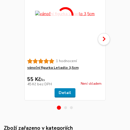
1 hodnocení
vánoční figurka Letadlo 3,5cm
vánoční figu
55 Kč
55 Kč
/
ks
/
ks
Není skladem
45 Kč
bez DPH
45 Kč
bez D
Detail
Zboží zařazeno v kategoriích