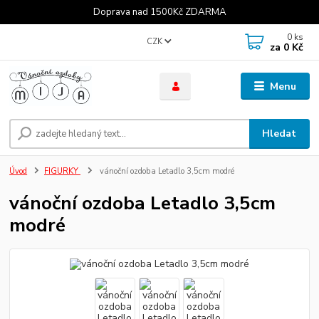
Doprava nad 1500Kč ZDARMA
0
ks
CZK
za
0 Kč
Menu
Hledat
Úvod
FIGURKY
vánoční ozdoba Letadlo 3,5cm modré
vánoční ozdoba Letadlo 3,5cm
modré