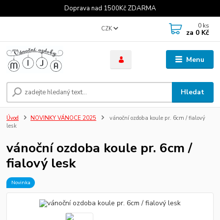
Doprava nad 1500Kč ZDARMA
0
ks
CZK
za
0 Kč
Menu
Hledat
Úvod
NOVINKY VÁNOCE 2025
vánoční ozdoba koule pr. 6cm / fialový
lesk
vánoční ozdoba koule pr. 6cm /
fialový lesk
Novinka