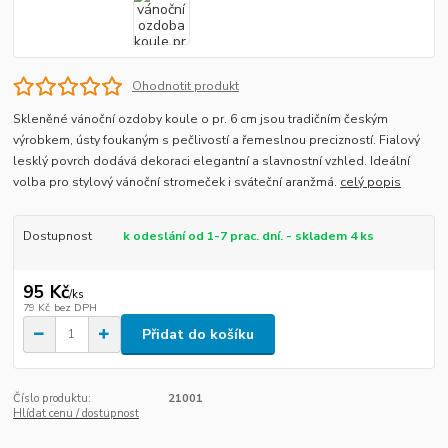
Ohodnotit produkt
Skleněné vánoční ozdoby koule o pr. 6 cm jsou tradičním českým
výrobkem, ústy foukaným s pečlivostí a řemeslnou precizností. Fialový
lesklý povrch dodává dekoraci elegantní a slavnostní vzhled. Ideální
volba pro stylový vánoční stromeček i sváteční aranžmá.
celý popis
Dostupnost
k odeslání od 1-7 prac. dní. - skladem 4 ks
95 Kč
/
ks
79 Kč
bez DPH
Přidat do košíku
Číslo produktu:
21001
Hlídat cenu / dostupnost