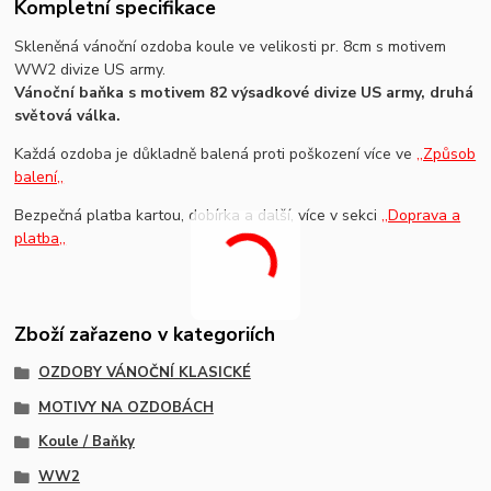
Kompletní specifikace
Skleněná vánoční ozdoba koule ve velikosti pr. 8cm s motivem
WW2 divize US army.
Vánoční baňka s motivem 82 výsadkové divize US army, druhá
světová válka.
Každá ozdoba je důkladně balená proti poškození více ve
,,Způsob
balení,,
Bezpečná platba kartou, dobírka a další, více v sekci
,,Doprava a
platba,,
Zboží zařazeno v kategoriích
OZDOBY VÁNOČNÍ KLASICKÉ
MOTIVY NA OZDOBÁCH
Koule / Baňky
WW2