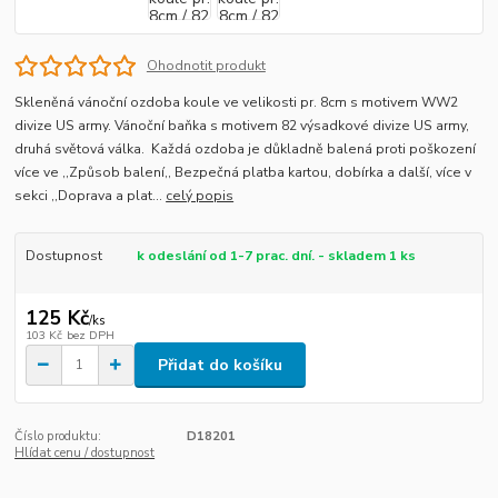
Ohodnotit produkt
Skleněná vánoční ozdoba koule ve velikosti pr. 8cm s motivem WW2
divize US army. Vánoční baňka s motivem 82 výsadkové divize US army,
druhá světová válka. Každá ozdoba je důkladně balená proti poškození
více ve ,,Způsob balení,, Bezpečná platba kartou, dobírka a další, více v
sekci ,,Doprava a plat...
celý popis
Dostupnost
k odeslání od 1-7 prac. dní. - skladem 1 ks
125 Kč
/
ks
103 Kč
bez DPH
Přidat do košíku
Číslo produktu:
D18201
Hlídat cenu / dostupnost