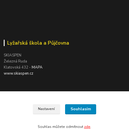
Lyžařská škola a Půjčovna
SKIASPEN
Železná Ruda
Klatovská 432 -
MAPA
www.skiaspen.cz
Souhlasím
Nastavení
Souhlas můžete odmítnout
zde
.