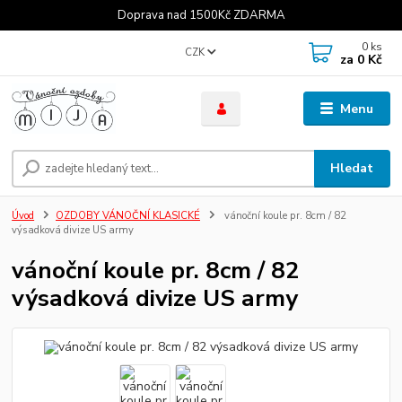
Doprava nad 1500Kč ZDARMA
0
ks
CZK
za
0 Kč
Menu
Hledat
Úvod
OZDOBY VÁNOČNÍ KLASICKÉ
vánoční koule pr. 8cm / 82
výsadková divize US army
vánoční koule pr. 8cm / 82
výsadková divize US army