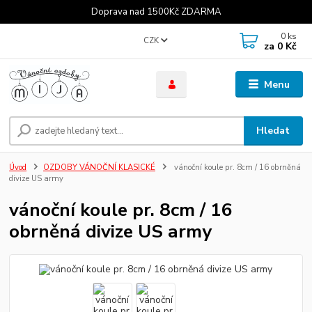
Doprava nad 1500Kč ZDARMA
0
ks
CZK
za
0 Kč
Menu
Hledat
Úvod
OZDOBY VÁNOČNÍ KLASICKÉ
vánoční koule pr. 8cm / 16 obrněná
divize US army
vánoční koule pr. 8cm / 16
obrněná divize US army