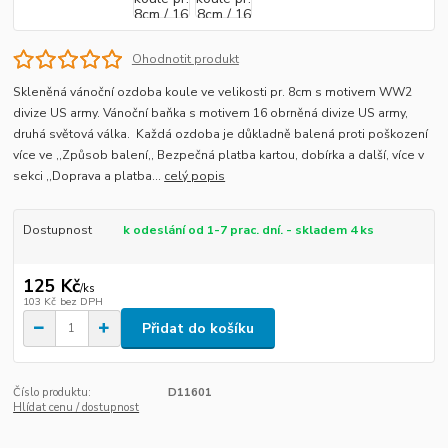
Ohodnotit produkt
Skleněná vánoční ozdoba koule ve velikosti pr. 8cm s motivem WW2
divize US army. Vánoční baňka s motivem 16 obrněná divize US army,
druhá světová válka. Každá ozdoba je důkladně balená proti poškození
více ve ,,Způsob balení,, Bezpečná platba kartou, dobírka a další, více v
sekci ,,Doprava a platba...
celý popis
Dostupnost
k odeslání od 1-7 prac. dní. - skladem 4 ks
125 Kč
/
ks
103 Kč
bez DPH
Přidat do košíku
Číslo produktu:
D11601
Hlídat cenu / dostupnost