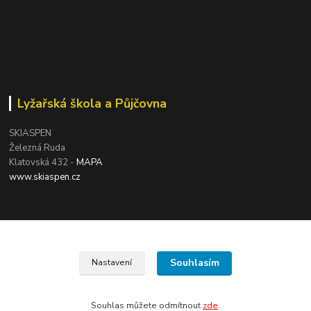
Lyžařská škola a Půjčovna
SKIASPEN
Železná Ruda
Klatovská 432 -
MAPA
www.skiaspen.cz
Souhlasím
Nastavení
Souhlas můžete odmítnout
zde
.