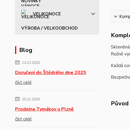
VELIKONOCE
Kompl
VÝROBA / VELKOOBCHOD
Komple
Skleněn
Blog
Ručně vy
10.12.2025
Každá ozd
Doručení do Štědrého dne 2025
Bezpečná 
číst celé
20.11.2025
Původ 
Prodejna Tymákov u Plzně
číst celé