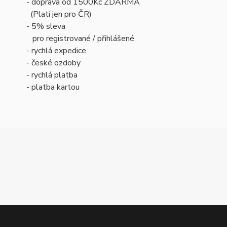
- doprava od 1500Kč ZDARMA
(Platí jen pro ČR)
- 5% sleva
pro registrované / přihlášené
- rychlá expedice
- české ozdoby
- rychlá platba
- platba kartou