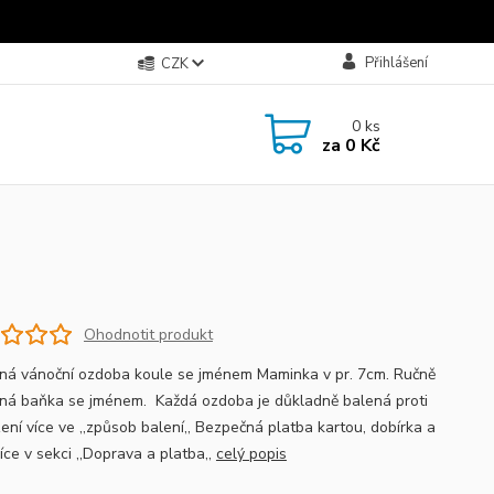
Přihlášení
CZK
0
ks
za
0 Kč
Ohodnotit produkt
ná vánoční ozdoba koule se jménem Maminka v pr. 7cm. Ručně
ná baňka se jménem. Každá ozdoba je důkladně balená proti
ení více ve ,,způsob balení,, Bezpečná platba kartou, dobírka a
více v sekci ,,Doprava a platba,,
celý popis