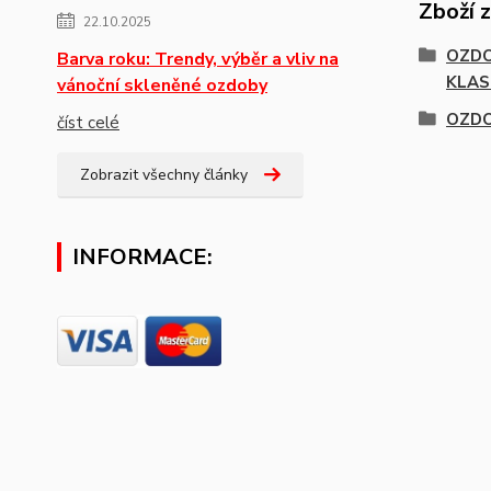
Zboží 
22.10.2025
OZDO
Barva roku: Trendy, výběr a vliv na
KLAS
vánoční skleněné ozdoby
OZDO
číst celé
Zobrazit všechny články
INFORMACE: