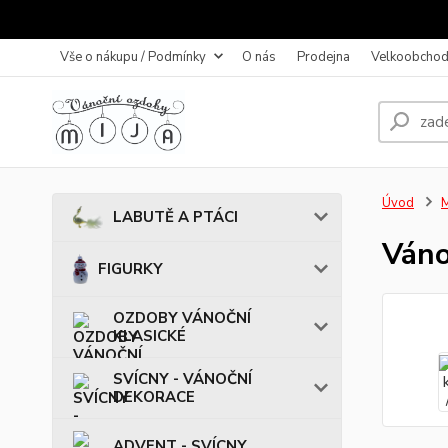
Vše o nákupu / Podmínky
O nás
Prodejna
Velkoobchod
Úvod
LABUTĚ A PTÁCI
Váno
FIGURKY
OZDOBY VÁNOČNÍ
KLASICKÉ
SVÍCNY - VÁNOČNÍ
DEKORACE
ADVENT - SVÍCNY