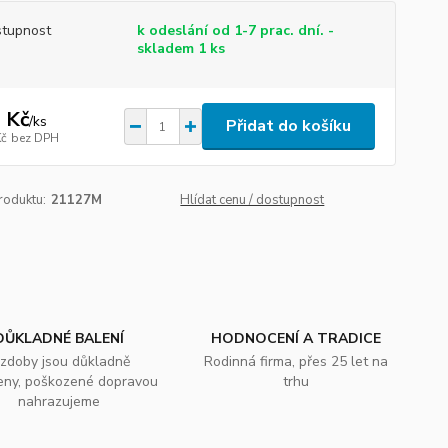
tupnost
k odeslání od 1-7 prac. dní. -
skladem 1 ks
 Kč
/
ks
Přidat do košíku
Kč
bez DPH
roduktu:
21127M
Hlídat cenu / dostupnost
DŮKLADNÉ BALENÍ
HODNOCENÍ A TRADICE
zdoby jsou důkladně
Rodinná firma, přes 25 let na
eny, poškozené dopravou
trhu
nahrazujeme