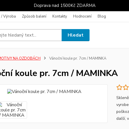
Doprava nad 1500Kč ZDARMA
 / Výroba
Způsob balení
Kontakty
Hodnocení
Blog
Hledat
MOTIVY NA OZDOBÁCH
Vánoční koule pr. 7cm / MAMINKA
ční koule pr. 7cm / MAMINKA
Skleně
vyrobe
poškoz
další, 