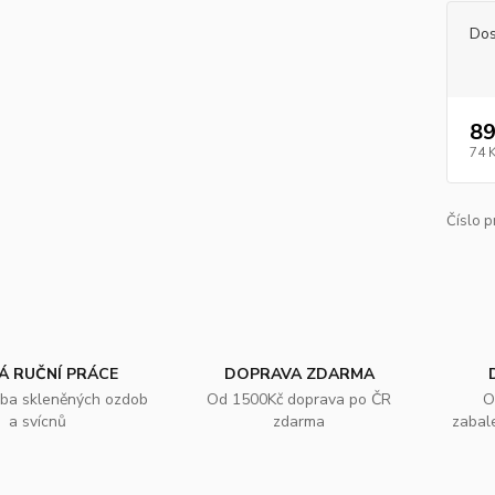
Dos
89
74 
Číslo p
Á RUČNÍ PRÁCE
DOPRAVA ZDARMA
oba skleněných ozdob
Od 1500Kč doprava po ČR
O
a svícnů
zdarma
zabal