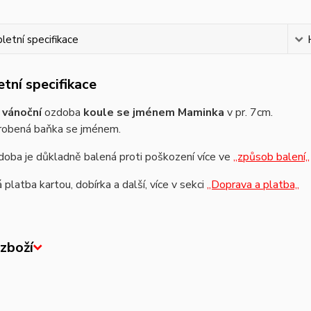
etní specifikace
tní specifikace
á
vánoční
ozdoba
koule se jménem Maminka
v pr. 7cm.
robená baňka se jménem.
oba je důkladně balená proti poškození více ve
,,způsob balení,,
platba kartou, dobírka a další, více v sekci
,,Doprava a platba,,
zboží