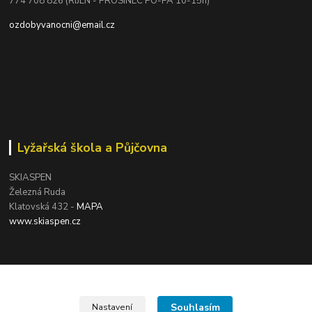
774 708 826 (ŘÍJEN - PROSINEC PO-PÁ 10-15h)
ozdobyvanocni@email.cz
Lyžařská škola a Půjčovna
SKIASPEN
Železná Ruda
Klatovská 432 -
MAPA
www.skiaspen.cz
Souhlasím
Nastavení