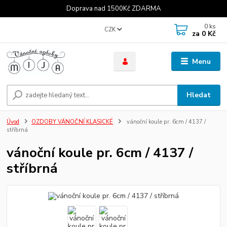
Doprava nad 1500Kč ZDARMA
0
ks
CZK
za
0 Kč
Menu
Hledat
Úvod
OZDOBY VÁNOČNÍ KLASICKÉ
vánoční koule pr. 6cm / 4137 /
stříbrná
vánoční koule pr. 6cm / 4137 /
stříbrná