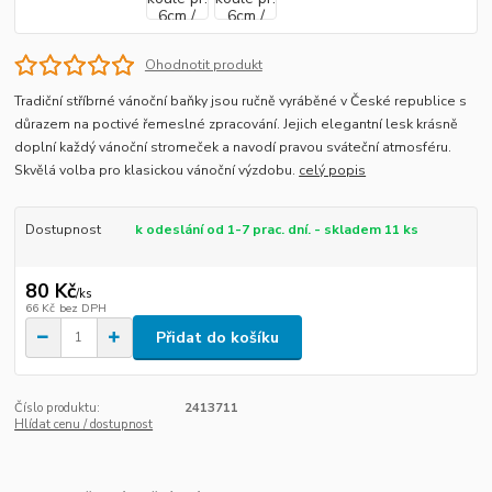
Ohodnotit produkt
Tradiční stříbrné vánoční baňky jsou ručně vyráběné v České republice s
důrazem na poctivé řemeslné zpracování. Jejich elegantní lesk krásně
doplní každý vánoční stromeček a navodí pravou sváteční atmosféru.
Skvělá volba pro klasickou vánoční výzdobu.
celý popis
Dostupnost
k odeslání od 1-7 prac. dní. - skladem 11 ks
80 Kč
/
ks
66 Kč
bez DPH
Přidat do košíku
Číslo produktu:
2413711
Hlídat cenu / dostupnost