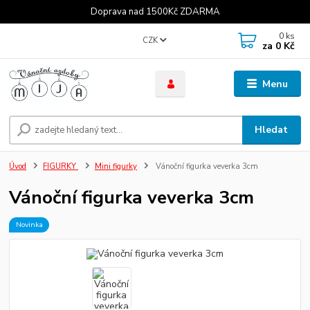
Doprava nad 1500Kč ZDARMA
0
ks
CZK
za
0 Kč
Menu
Hledat
Úvod
FIGURKY
Mini figurky
Vánoční figurka veverka 3cm
Vánoční figurka veverka 3cm
Novinka