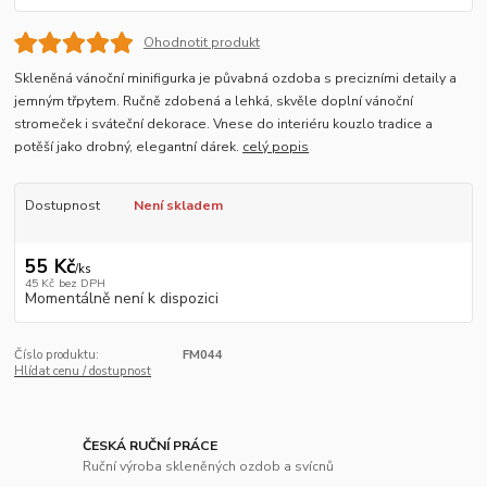
Ohodnotit produkt
Skleněná vánoční minifigurka je půvabná ozdoba s precizními detaily a
jemným třpytem. Ručně zdobená a lehká, skvěle doplní vánoční
stromeček i sváteční dekorace. Vnese do interiéru kouzlo tradice a
potěší jako drobný, elegantní dárek.
celý popis
Dostupnost
Není skladem
55 Kč
/
ks
45 Kč
bez DPH
Momentálně není k dispozici
Číslo produktu:
FM044
Hlídat cenu / dostupnost
ČESKÁ RUČNÍ PRÁCE
Ruční výroba skleněných ozdob a svícnů