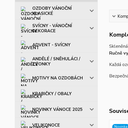
OZDOBY VÁNOČNÍ
KLASICKÉ
Kompl
SVÍCNY - VÁNOČNÍ
DEKORACE
Komple
ADVENT - SVÍCNY
Skleněná 
Ručně vy
ANDĚLÉ / SNĚHULÁCI /
ZVONKY
Každá ozd
Bezpečná 
MOTIVY NA OZDOBÁCH
KRABIČKY / OBALY
NOVINKY VÁNOCE 2025
Souvise
VELIKONOCE
Novinka