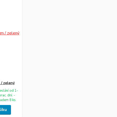
 / zelený
eslání od 1-
prac. dní. -
ladem 8 ks
šíku