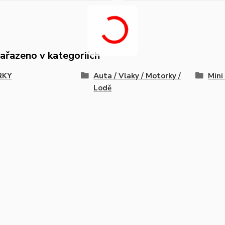
zařazeno v kategoriích
RKY
Auta / Vlaky / Motorky /
Mini
Lodě