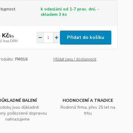
tupnost
k odeslání od 1-7 prac. dní. -
skladem 3 ks
 Kč
/
ks
Přidat do košíku
Kč
bez DPH
roduktu:
FM016
Hlídat cenu / dostupnost
DŮKLADNÉ BALENÍ
HODNOCENÍ A TRADICE
zdoby jsou důkladně
Rodinná firma, přes 25 let na
eny, poškozené dopravou
trhu
nahrazujeme