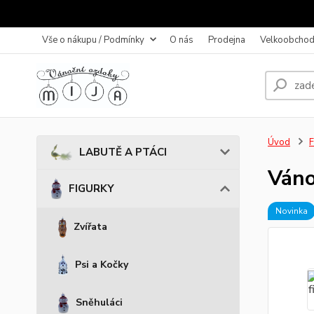
Vše o nákupu / Podmínky
O nás
Prodejna
Velkoobchod
Úvod
LABUTĚ A PTÁCI
Váno
FIGURKY
Novinka
Zvířata
Psi a Kočky
Sněhuláci