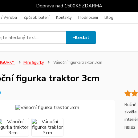
Doprava nad 1500Kč ZDARMA
 / Výroba
Způsob balení
Kontakty
Hodnocení
Blog
Hledat
FIGURKY
Mini figurky
Vánoční figurka traktor 3cm
ční figurka traktor 3cm
Ručně 
skvěle
interié
popis