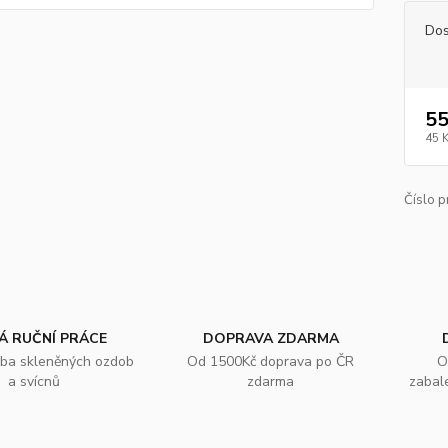
Dos
55
45 
Číslo p
Á RUČNÍ PRÁCE
DOPRAVA ZDARMA
oba skleněných ozdob
Od 1500Kč doprava po ČR
O
a svícnů
zdarma
zabal