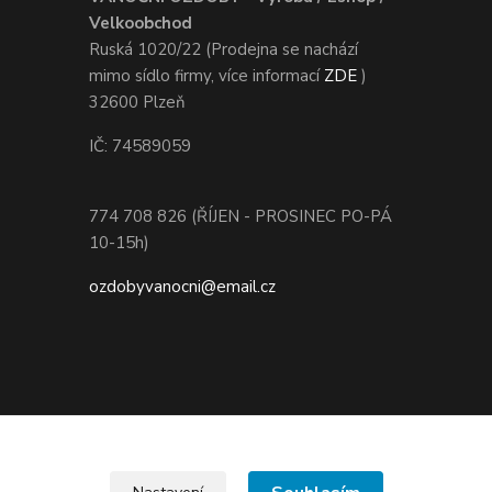
Velkoobchod
Ruská 1020/22 (Prodejna se nachází
mimo sídlo firmy, více informací
ZDE
)
32600 Plzeň
IČ: 74589059
774 708 826 (ŘÍJEN - PROSINEC PO-PÁ
10-15h)
ozdobyvanocni@email.cz