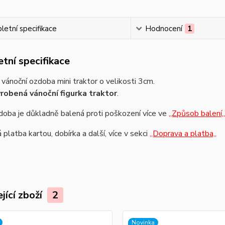
etní specifikace
Hodnocení
1
tní specifikace
vánoční ozdoba mini traktor o velikosti 3cm.
robená vánoční figurka traktor
.
oba je důkladně balená proti poškození více ve
,,Způsob balení,,
platba kartou, dobírka a další, více v sekci
,,Doprava a platba,,
jící zboží
2
Novinka