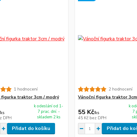
1 hodnocení
2 hodnocení
 figurka traktor 3cm / modrý
Vánoční figurka traktor 3cm
k odeslání od 1-
k od
55 Kč
7 prac. dní. -
7 
/
ks
/
ks
skladem 2 ks
sk
z DPH
45 Kč
bez DPH
Přidat do košíku
Přidat do ko