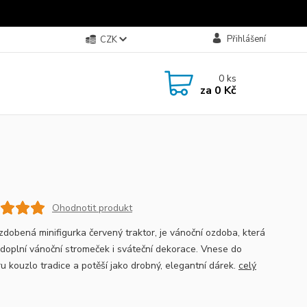
Přihlášení
CZK
0
ks
za
0 Kč
Ohodnotit produkt
zdobená minifigurka červený traktor, je vánoční ozdoba, která
 doplní vánoční stromeček i sváteční dekorace. Vnese do
ru kouzlo tradice a potěší jako drobný, elegantní dárek.
celý