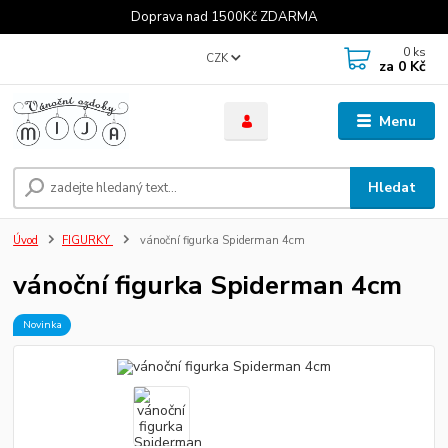
Doprava nad 1500Kč ZDARMA
0
ks
CZK
za
0 Kč
Menu
Hledat
Úvod
FIGURKY
vánoční figurka Spiderman 4cm
vánoční figurka Spiderman 4cm
Novinka