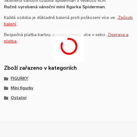
Skleněná vánoční ozdoba Spiderman o velikosti 4cm.
Ručně vyrobená vánoční mini figurka Spiderman
.
Každá ozdoba je důkladně balená proti poškození více ve
,,Způsob
balení,,
Bezpečná platba kartou, dobírka a další, více v sekci
,,Doprava a
platba,,
Zboží zařazeno v kategoriích
FIGURKY
Mini figurky
Ostatní