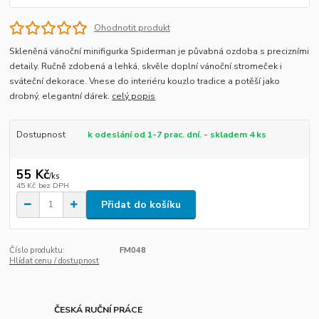
Ohodnotit produkt
Skleněná vánoční minifigurka Spiderman je půvabná ozdoba s precizními
detaily. Ručně zdobená a lehká, skvěle doplní vánoční stromeček i
sváteční dekorace. Vnese do interiéru kouzlo tradice a potěší jako
drobný, elegantní dárek.
celý popis
Dostupnost
k odeslání od 1-7 prac. dní. - skladem 4 ks
55 Kč
/
ks
45 Kč
bez DPH
Přidat do košíku
Číslo produktu:
FM048
Hlídat cenu / dostupnost
ČESKÁ RUČNÍ PRÁCE