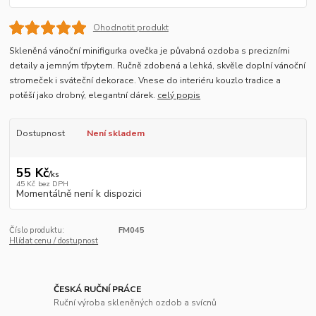
Ohodnotit produkt
Skleněná vánoční minifigurka ovečka je půvabná ozdoba s precizními
detaily a jemným třpytem. Ručně zdobená a lehká, skvěle doplní vánoční
stromeček i sváteční dekorace. Vnese do interiéru kouzlo tradice a
potěší jako drobný, elegantní dárek.
celý popis
Dostupnost
Není skladem
55 Kč
/
ks
45 Kč
bez DPH
Momentálně není k dispozici
Číslo produktu:
FM045
Hlídat cenu / dostupnost
ČESKÁ RUČNÍ PRÁCE
Ruční výroba skleněných ozdob a svícnů