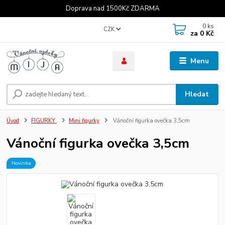
Doprava nad 1500Kč ZDARMA
0
ks
CZK
za
0 Kč
Menu
Hledat
Úvod
FIGURKY
Mini figurky
Vánoční figurka ovečka 3,5cm
Vánoční figurka ovečka 3,5cm
Novinka