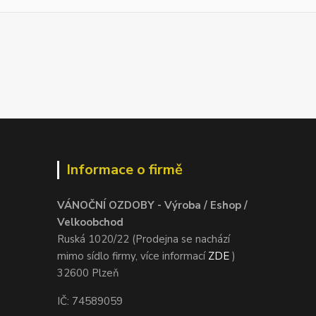
Informace o firmě
VÁNOČNÍ OZDOBY - Výroba / Eshop /
Velkoobchod
Ruská 1020/22 (Prodejna se nachází
mimo sídlo firmy, více informací
ZDE
)
32600 Plzeň
IČ: 74589059