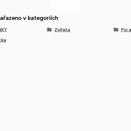
zařazeno v kategoriích
RKY
Zvířata
Psi 
tka