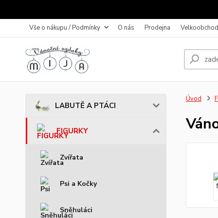
Vše o nákupu / Podmínky
O nás
Prodejna
Velkoobchod
Úvod
LABUTĚ A PTÁCI
Váno
FIGURKY
Zvířata
Psi a Kočky
Sněhuláci