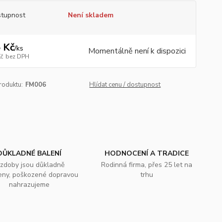
tupnost
Není skladem
 Kč
/
ks
Momentálně není k dispozici
Kč
bez DPH
roduktu:
FM006
Hlídat cenu / dostupnost
DŮKLADNÉ BALENÍ
HODNOCENÍ A TRADICE
zdoby jsou důkladně
Rodinná firma, přes 25 let na
eny, poškozené dopravou
trhu
nahrazujeme