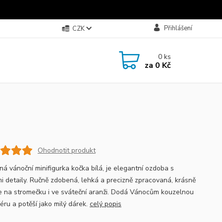
Přihlášení
CZK
0
ks
za
0 Kč
Ohodnotit produkt
ná vánoční minifigurka kočka bílá, je elegantní ozdoba s
i detaily. Ručně zdobená, lehká a precizně zpracovaná, krásně
e na stromečku i ve sváteční aranži. Dodá Vánocům kouzelnou
éru a potěší jako milý dárek.
celý popis