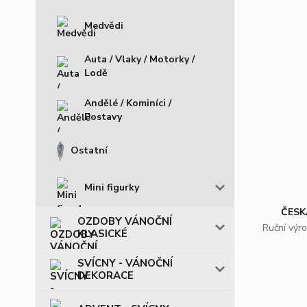
Medvědi
Auta / Vlaky / Motorky /
Lodě
Andělé / Kominíci /
Postavy
Ostatní
Mini figurky
ČESK
OZDOBY VÁNOČNÍ
Ruční výr
KLASICKÉ
SVÍCNY - VÁNOČNÍ
DEKORACE