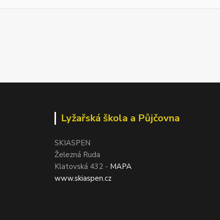
Lyžařská škola a Půjčovna
SKIASPEN
Železná Ruda
Klatovská 432 -
MAPA
www.skiaspen.cz