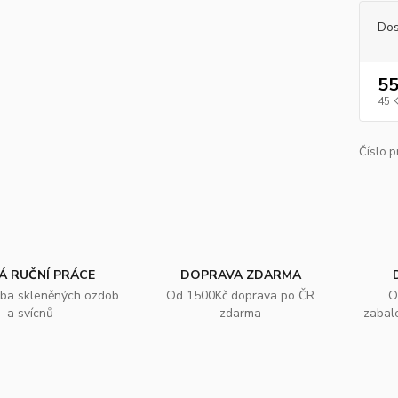
Dos
55
45 
Číslo p
Á RUČNÍ PRÁCE
DOPRAVA ZDARMA
oba skleněných ozdob
Od 1500Kč doprava po ČR
O
a svícnů
zdarma
zabal