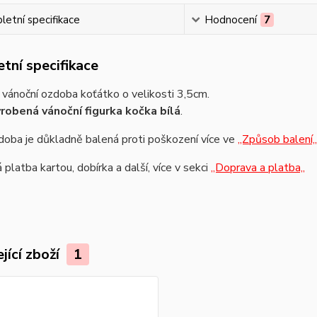
etní specifikace
Hodnocení
7
tní specifikace
vánoční ozdoba koťátko o velikosti 3,5cm.
robená vánoční figurka kočka bílá
.
oba je důkladně balená proti poškození více ve
,,Způsob balení,,
platba kartou, dobírka a další, více v sekci
,,Doprava a platba,,
jící zboží
1