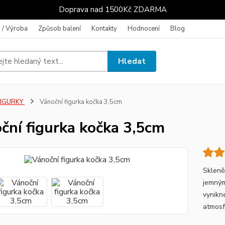
Doprava nad 1500Kč ZDARMA
 / Výroba
Způsob balení
Kontakty
Hodnocení
Blog
Hledat
FIGURKY
Vánoční figurka kočka 3,5cm
ční figurka kočka 3,5cm
Skleně
jemným
vynikn
atmosf