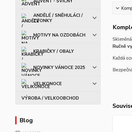
ADVENT - SVÍCNY
Kompl
ANDĚLÉ / SNĚHULÁCI /
ZVONKY
Komple
MOTIVY NA OZDOBÁCH
Skleněná 
Ručně vy
KRABIČKY / OBALY
Každá ozd
NOVINKY VÁNOCE 2025
Bezpečná 
VELIKONOCE
VÝROBA / VELKOOBCHOD
Souvise
Blog