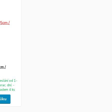
cm /
eslání od 1-
prac. dní. -
ladem 4 ks
šíku