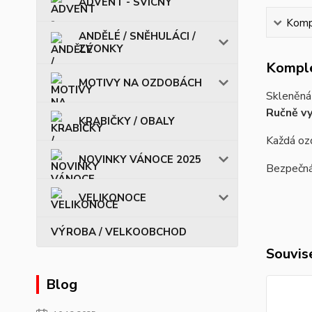
ADVENT - SVÍCNY
Kompl
ANDĚLÉ / SNĚHULÁCI /
ZVONKY
Komple
MOTIVY NA OZDOBÁCH
Skleněná
Ručně vy
KRABIČKY / OBALY
Každá ozd
NOVINKY VÁNOCE 2025
Bezpečná 
VELIKONOCE
VÝROBA / VELKOOBCHOD
Souvise
Blog