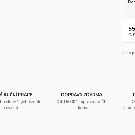
Dos
55
45 
Číslo p
Á RUČNÍ PRÁCE
DOPRAVA ZDARMA
oba skleněných ozdob
Od 1500Kč doprava po ČR
O
a svícnů
zdarma
zabal