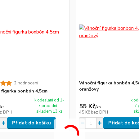
2 hodnocení
Vánoční figurka bonbón 4,5
oranžový
 figurka bonbón 4,5cm
k odeslání od 1-
k od
55 Kč
7 prac. dní. -
7 
/
ks
/
ks
skladem 13 ks
sk
z DPH
45 Kč
bez DPH
Přidat do košíku
Přidat do ko