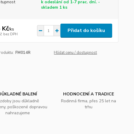
tupnost
k odeslání od 1-7 prac. dní. -
skladem 1 ks
 Kč
/
ks
Přidat do košíku
Kč
bez DPH
roduktu:
FM014R
Hlídat cenu / dostupnost
DŮKLADNÉ BALENÍ
HODNOCENÍ A TRADICE
zdoby jsou důkladně
Rodinná firma, přes 25 let na
eny, poškozené dopravou
trhu
nahrazujeme