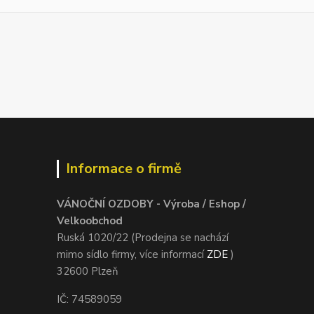
Informace o firmě
VÁNOČNÍ OZDOBY - Výroba / Eshop /
Velkoobchod
Ruská 1020/22 (Prodejna se nachází
mimo sídlo firmy, více informací
ZDE
)
32600 Plzeň
IČ: 74589059