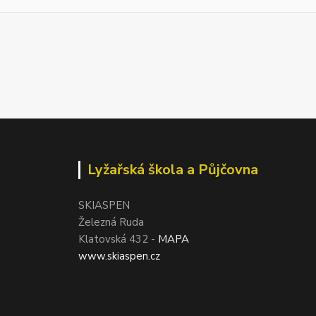
Lyžařská škola a Půjčovna
SKIASPEN
Železná Ruda
Klatovská 432 -
MAPA
www.skiaspen.cz