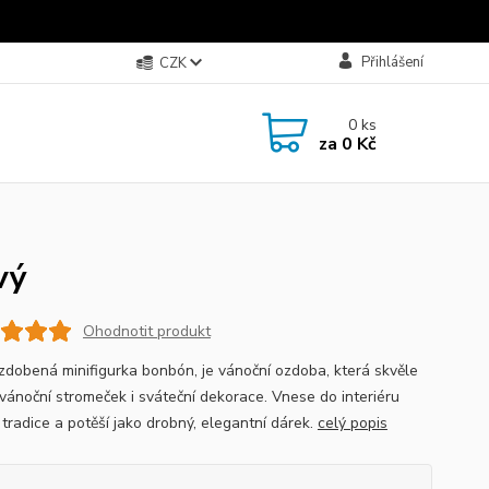
Přihlášení
CZK
0
ks
za
0 Kč
vý
Ohodnotit produkt
zdobená minifigurka bonbón, je vánoční ozdoba, která skvěle
 vánoční stromeček i sváteční dekorace. Vnese do interiéru
 tradice a potěší jako drobný, elegantní dárek.
celý popis