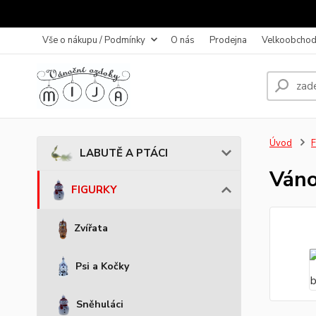
Vše o nákupu / Podmínky
O nás
Prodejna
Velkoobchod
Úvod
LABUTĚ A PTÁCI
Váno
FIGURKY
Zvířata
Psi a Kočky
Sněhuláci