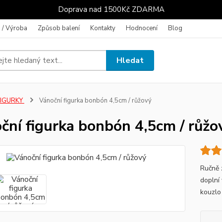
Doprava nad 1500Kč ZDARMA
 / Výroba
Způsob balení
Kontakty
Hodnocení
Blog
Hledat
FIGURKY
Vánoční figurka bonbón 4,5cm / růžový
ční figurka bonbón 4,5cm / růžo
Ručně 
doplní
kouzlo