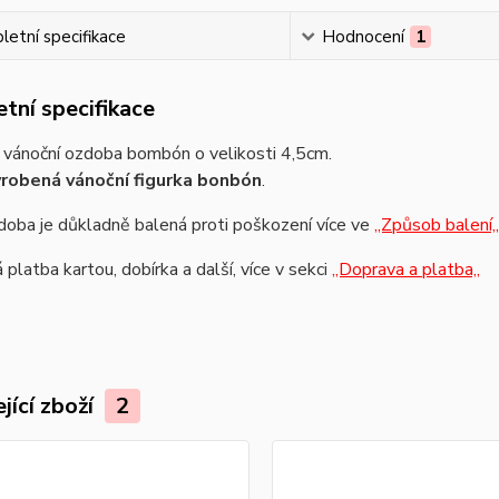
etní specifikace
Hodnocení
1
tní specifikace
 vánoční ozdoba bombón o velikosti 4,5cm.
robená vánoční figurka bonbón
.
oba je důkladně balená proti poškození více ve
,,Způsob balení,,
platba kartou, dobírka a další, více v sekci
,,Doprava a platba,,
jící zboží
2