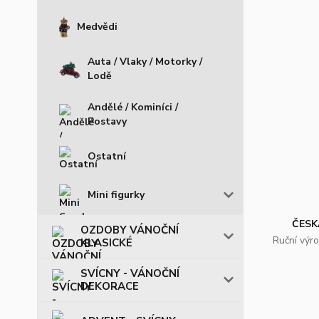
Medvědi
Auta / Vlaky / Motorky /
Lodě
Andělé / Kominíci /
Postavy
Ostatní
Mini figurky
ČESK
OZDOBY VÁNOČNÍ
Ruční výr
KLASICKÉ
SVÍCNY - VÁNOČNÍ
DEKORACE