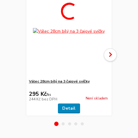
Válec 28cm bílý na 3 čajové svíčky
Válec 28cm č
295 Kč
295 Kč
/
ks
/
ks
Není skladem
244 Kč
bez DPH
244 Kč
bez 
Detail