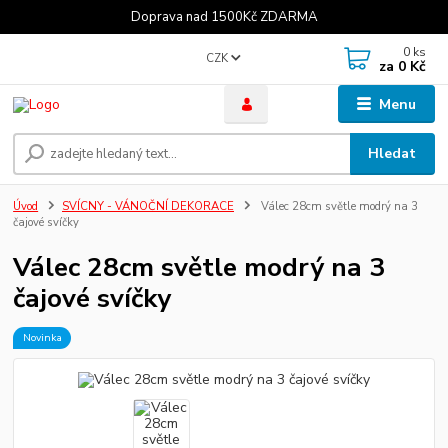
Doprava nad 1500Kč ZDARMA
0
ks
CZK
za
0 Kč
Menu
Hledat
Úvod
SVÍCNY - VÁNOČNÍ DEKORACE
Válec 28cm světle modrý na 3
čajové svíčky
Válec 28cm světle modrý na 3
čajové svíčky
Novinka