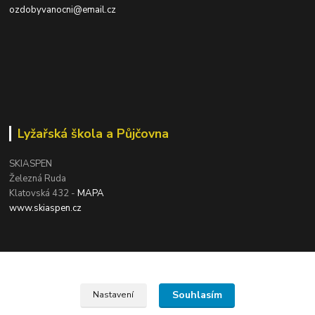
ozdobyvanocni@email.cz
Lyžařská škola a Půjčovna
SKIASPEN
Železná Ruda
Klatovská 432 -
MAPA
www.skiaspen.cz
Souhlasím
Nastavení