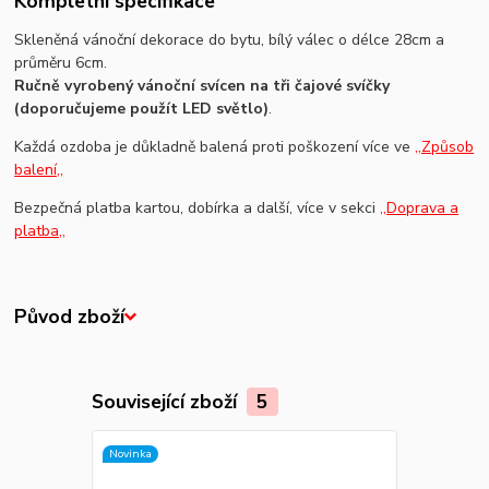
Kompletní specifikace
Skleněná vánoční dekorace do bytu, bílý válec o délce 28cm a
průměru 6cm.
Ručně vyrobený vánoční svícen na tři čajové svíčky
(doporučujeme použít LED světlo)
.
Každá ozdoba je důkladně balená proti poškození více ve
,,Způsob
balení,,
Bezpečná platba kartou, dobírka a další, více v sekci
,,Doprava a
platba,,
Původ zboží
Související zboží
5
Novinka
Novinka