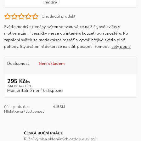
Ohodnotit produkt
Světle modrý skleněný svícen ve tvaru válce na 3 čajové svíčky s
motivem zimní vesničky vnese do interiéru kouzelnou atmosféru. Po
zapálení svíček se motiv krásně rozzáří a vytvoří hřejivé světlo plné
pohody. Stylová zimní dekorace na stůl, parapet i komodu.
celý popis
Dostupnost
Není skladem
295 Kč
/
ks
244 Kč
bez DPH
Momentálně není k dispozici
Číslo produktu:
415SM
Hlídat cenu / dostupnost
ČESKÁ RUČNÍ PRÁCE
Ruční výroba skleněných ozdob a svícnů