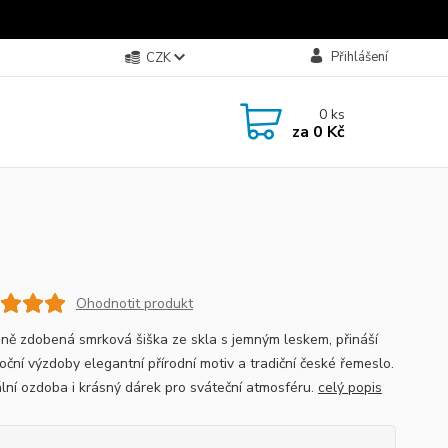
Přihlášení
CZK
0
ks
za
0 Kč
Ohodnotit produkt
ně zdobená smrková šiška ze skla s jemným leskem, přináší
oční výzdoby elegantní přírodní motiv a tradiční české řemeslo.
ální ozdoba i krásný dárek pro sváteční atmosféru.
celý popis