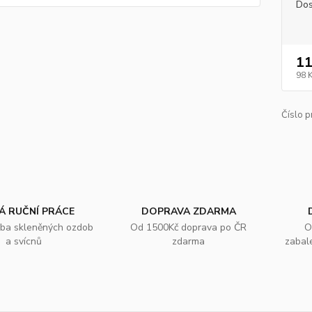
Dos
11
98 
Číslo p
Á RUČNÍ PRÁCE
DOPRAVA ZDARMA
oba skleněných ozdob
Od 1500Kč doprava po ČR
O
a svícnů
zdarma
zabal