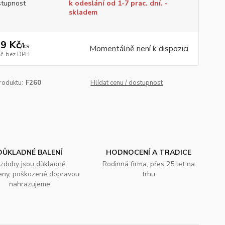
tupnost
k odeslání od 1-7 prac. dní. -
skladem
9 Kč
/
ks
Momentálně není k dispozici
Kč
bez DPH
roduktu:
F260
Hlídat cenu / dostupnost
DŮKLADNÉ BALENÍ
HODNOCENÍ A TRADICE
zdoby jsou důkladně
Rodinná firma, přes 25 let na
eny, poškozené dopravou
trhu
nahrazujeme