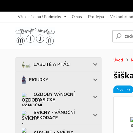
Vše o nákupu / Podmínky
O nás
Prodejna
Velkoobchod
Úvod
LABUTĚ A PTÁCI
šišk
FIGURKY
Novinka
OZDOBY VÁNOČNÍ
KLASICKÉ
SVÍCNY - VÁNOČNÍ
DEKORACE
ADVENT - SVÍCNY