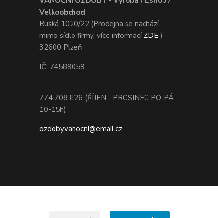
VÁNOČNÍ OZDOBY - Výroba / Eshop /
Velkoobchod
Ruská 1020/22 (Prodejna se nachází
mimo sídlo firmy, více informací
ZDE
)
32600 Plzeň
IČ: 74589059
774 708 826 (ŘÍJEN - PROSINEC PO-PÁ
10-15h)
ozdobyvanocni@email.cz