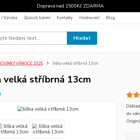
Doprava nad 1500Kč ZDARMA
 / Výroba
Způsob balení
Kontakty
Hodnocení
Blog
Hledat
NOVINKY VÁNOCE 2025
šiška velká stříbrná 13cm
a velká stříbrná 13cm
Důklad
do ván
Origin