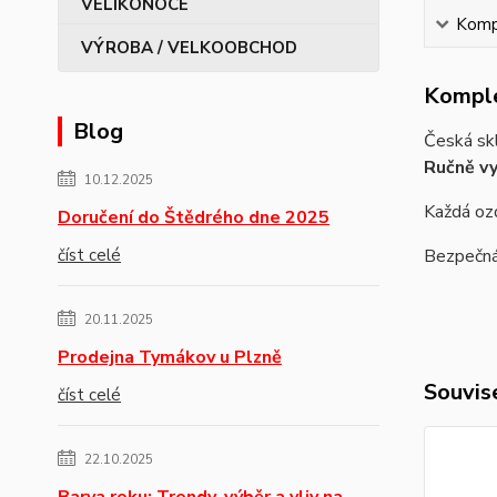
Kompl
VÝROBA / VELKOOBCHOD
Komple
Blog
Česká skl
Ručně vy
10.12.2025
Každá ozd
Doručení do Štědrého dne 2025
číst celé
Bezpečná 
20.11.2025
Prodejna Tymákov u Plzně
Souvise
číst celé
22.10.2025
Barva roku: Trendy, výběr a vliv na