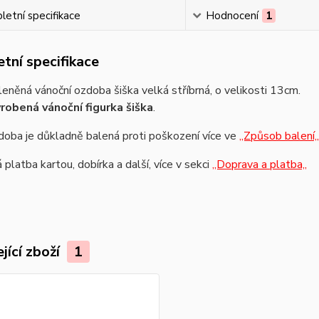
etní specifikace
Hodnocení
1
tní specifikace
eněná vánoční ozdoba šiška velká stříbrná, o velikosti 13cm.
robená vánoční figurka šiška
.
oba je důkladně balená proti poškození více ve
,,Způsob balení,,
platba kartou, dobírka a další, více v sekci
,,Doprava a platba,,
jící zboží
1