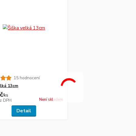
15 hodnocení
elká 13cm
č
/
ks
Není skladem
z DPH
Detail