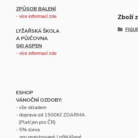
ZPŮSOB BALENÍ
- více informací zde
Zboží 
FIGU
LYŽAŘSKÁ ŠKOLA
A PŮJČOVNA
SKI ASPEN
- více informací zde
ESHOP
VÁNOČNÍ OZDOBY:
- vše skladem
- doprava od 1500Kč ZDARMA
(Platí jen pro ČR)
- 5% sleva
pro registrované / přihlášené