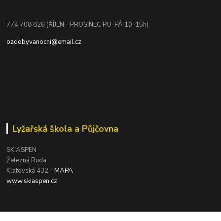
774 708 826 (ŘÍJEN - PROSINEC PO-PÁ 10-15h)
ozdobyvanocni@email.cz
Lyžařská škola a Půjčovna
SKIASPEN
Železná Ruda
Klatovská 432 -
MAPA
www.skiaspen.cz