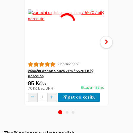
2 hodnocení
vánoční ozdoba oliva 7cm / 5570 / bílý
vánoční zvon
porcelán
85 Kč
105 Kč
/
ks
/
ks
Skladem 22 ks
70 Kč
bez DPH
87 Kč
bez D
Přidat do košíku