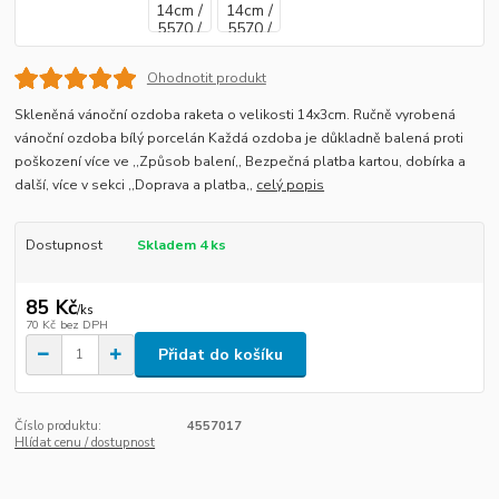
Ohodnotit produkt
Skleněná vánoční ozdoba raketa o velikosti 14x3cm. Ručně vyrobená
vánoční ozdoba bílý porcelán Každá ozdoba je důkladně balená proti
poškození více ve ,,Způsob balení,, Bezpečná platba kartou, dobírka a
další, více v sekci ,,Doprava a platba,,
celý popis
Dostupnost
Skladem 4 ks
85 Kč
/
ks
70 Kč
bez DPH
Přidat do košíku
Číslo produktu:
4557017
Hlídat cenu / dostupnost