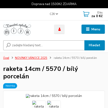
Doprava nad 1500Kč ZDARMA
0
ks
CZK
za
0 Kč
Menu
Hledat
Úvod
NOVINKY VÁNOCE 2025
raketa 14cm / 5570 / bílý porcelán
raketa 14cm / 5570 / bílý
porcelán
Novinka