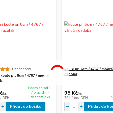
1 hodnocení
koule pr. 6cm / 4767 / modr
ozdoba
 koule pr. 8cm / 4767 / modrý
ak
k odeslání od 1-
č
95 Kč
7 prac. dní. -
/
ks
/
ks
skladem 2 ks
S
z DPH
79 Kč
bez DPH
Přidat do košíku
Přidat do ko