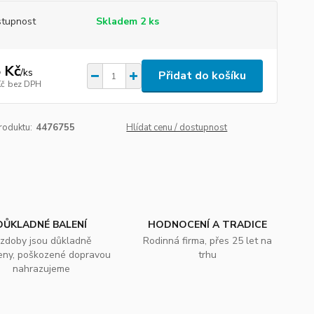
tupnost
Skladem 2 ks
 Kč
/
ks
Přidat do košíku
Kč
bez DPH
roduktu:
4476755
Hlídat cenu / dostupnost
DŮKLADNÉ BALENÍ
HODNOCENÍ A TRADICE
zdoby jsou důkladně
Rodinná firma, přes 25 let na
eny, poškozené dopravou
trhu
nahrazujeme