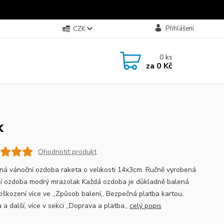
Přihlášení
CZK
0
ks
za
0 Kč
k
Ohodnotit produkt
ná vánoční ozdoba raketa o velikosti 14x3cm. Ručně vyrobená
í ozdoba modrý mrazolak Každá ozdoba je důkladně balená
poškození více ve ,,Způsob balení,, Bezpečná platba kartou,
 a další, více v sekci ,,Doprava a platba,,
celý popis