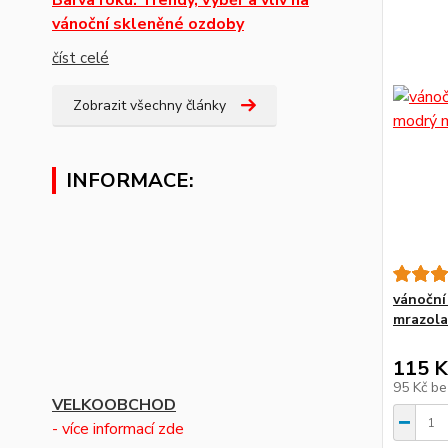
vánoční skleněné ozdoby
číst celé
Zobrazit všechny články
INFORMACE:
vánoční
mrazol
115 K
95 Kč
be
VELKOOBCHOD
- více informací zde