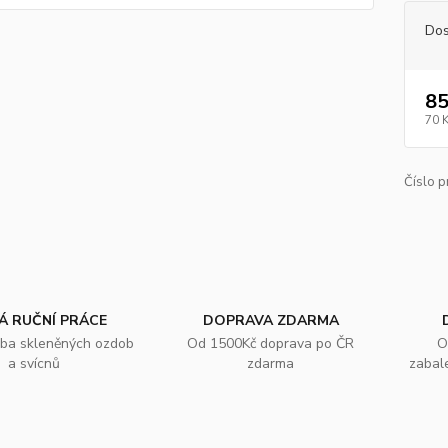
Dos
85
70 
Číslo p
Á RUČNÍ PRÁCE
DOPRAVA ZDARMA
oba skleněných ozdob
Od 1500Kč doprava po ČR
O
a svícnů
zdarma
zabal