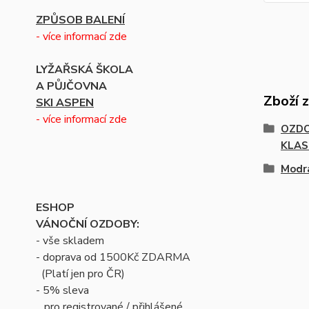
ZPŮSOB BALENÍ
- více informací zde
LYŽAŘSKÁ ŠKOLA
A PŮJČOVNA
Zboží 
SKI ASPEN
- více informací zde
OZDO
KLAS
Modr
ESHOP
VÁNOČNÍ OZDOBY:
- vše skladem
- doprava od 1500Kč ZDARMA
(Platí jen pro ČR)
- 5% sleva
pro registrované / přihlášené