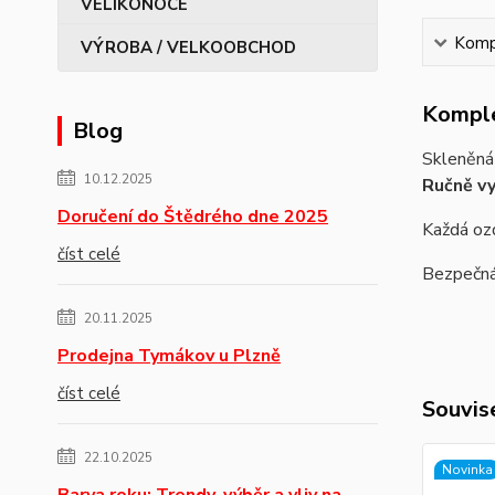
Kompl
VÝROBA / VELKOOBCHOD
Komple
Blog
Skleněná
10.12.2025
Ručně v
Doručení do Štědrého dne 2025
Každá ozd
číst celé
Bezpečná 
20.11.2025
Prodejna Tymákov u Plzně
číst celé
Souvise
22.10.2025
Novinka
Barva roku: Trendy, výběr a vliv na