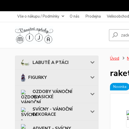
Vše o nákupu / Podmínky
O nás
Prodejna
Velkoobchod
Úvod
LABUTĚ A PTÁCI
rake
FIGURKY
Novinka
OZDOBY VÁNOČNÍ
KLASICKÉ
SVÍCNY - VÁNOČNÍ
DEKORACE
ADVENT - SVÍCNY