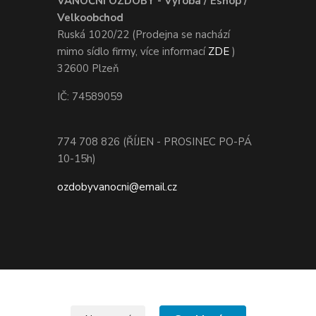
VÁNOČNÍ OZDOBY - Výroba / Eshop /
Velkoobchod
Ruská 1020/22 (Prodejna se nachází
mimo sídlo firmy, více informací
ZDE
)
32600 Plzeň
IČ: 74589059
774 708 826 (ŘÍJEN - PROSINEC PO-PÁ
10-15h)
ozdobyvanocni@email.cz