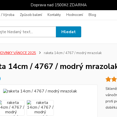
Doprava nad 1500Kč ZDARMA
 / Výroba
Způsob balení
Kontakty
Hodnocení
Blog
Hledat
NOVINKY VÁNOCE 2025
raketa 14cm / 4767 / modrý mrazolak
ta 14cm / 4767 / modrý mrazola
Skleně
vánočn
proti 
dobírka