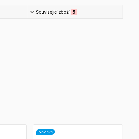
Související zboží
5
Novinka
No