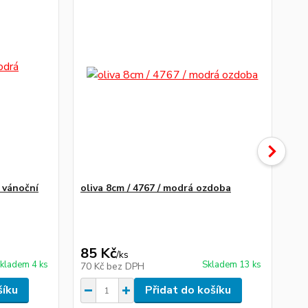
á vánoční
oliva 8cm / 4767 / modrá ozdoba
sr
85 Kč
95
/
ks
kladem 4 ks
Skladem 13 ks
70 Kč
bez DPH
79
šíku
Přidat do košíku