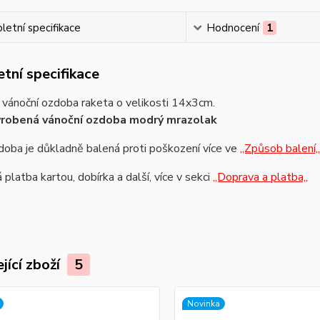
etní specifikace
Hodnocení
1
tní specifikace
 vánoční ozdoba raketa o velikosti 14x3cm.
yrobená vánoční ozdoba modrý mrazolak
oba je důkladně balená proti poškození více ve
,,Způsob balení,,
platba kartou, dobírka a další, více v sekci
,,Doprava a platba,,
jící zboží
5
Novinka