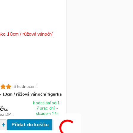
6 hodnocení
 10cm / růžová vánoční figurka
k odeslání od 1-
č
7 prac. dní. -
/
ks
skladem 1 ks
ez DPH
Přidat do košíku