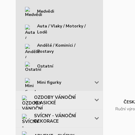
Medvědi
Auta / Vlaky / Motorky /
Lodě
Andělé / Kominíci /
Postavy
Ostatní
Mini figurky
OZDOBY VÁNOČNÍ
ČESK
KLASICKÉ
Ruční výr
SVÍCNY - VÁNOČNÍ
DEKORACE