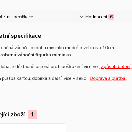
etní specifikace
Hodnocení
6
tní specifikace
leněná vánoční ozdoba miminko modré o velikosti 10cm.
robená vánoční figurka miminko
.
oba je důkladně balená proti poškození více ve
,,Způsob balení,,
platba kartou, dobírka a další, více v sekci
,,Doprava a platba,,
jící zboží
1