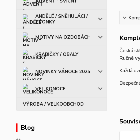
ADVENT - SVÍCNY
ANDĚLÉ / SNĚHULÁCI /
Kompl
ZVONKY
Komple
MOTIVY NA OZDOBÁCH
Česká sk
KRABIČKY / OBALY
Ručně vy
Každá ozd
NOVINKY VÁNOCE 2025
Bezpečná 
VELIKONOCE
VÝROBA / VELKOOBCHOD
Souvise
Blog