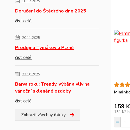
10.12.2025
Doručení do Štědrého dne 2025
číst celé
20.11.2025
Prodejna Tymákov u Plzně
číst celé
22.10.2025
Barva roku: Trendy, výběr a vliv na
vánoční skleněné ozdoby
Miminko
číst celé
159 K
131 Kč
b
Zobrazit všechny články