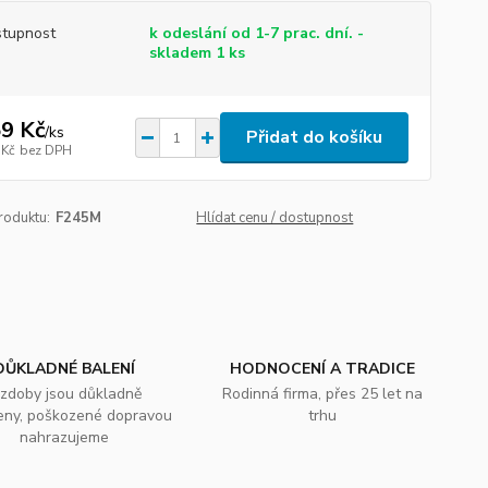
tupnost
k odeslání od 1-7 prac. dní. -
skladem 1 ks
9 Kč
/
ks
Přidat do košíku
 Kč
bez DPH
roduktu:
F245M
Hlídat cenu / dostupnost
DŮKLADNÉ BALENÍ
HODNOCENÍ A TRADICE
zdoby jsou důkladně
Rodinná firma, přes 25 let na
eny, poškozené dopravou
trhu
nahrazujeme