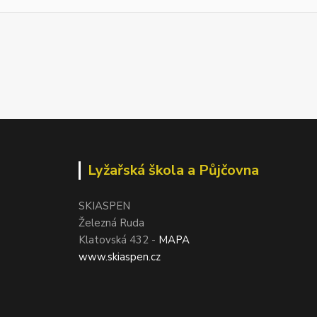
Lyžařská škola a Půjčovna
SKIASPEN
Železná Ruda
Klatovská 432 -
MAPA
www.skiaspen.cz