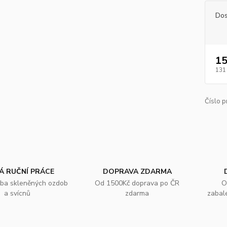
Dos
15
131
Číslo p
Á RUČNÍ PRÁCE
DOPRAVA ZDARMA
oba skleněných ozdob
Od 1500Kč doprava po ČR
O
a svícnů
zdarma
zabal