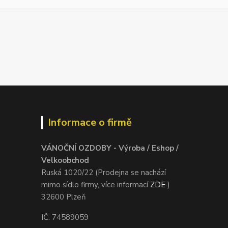
Informace o firmě
VÁNOČNÍ OZDOBY - Výroba / Eshop /
Velkoobchod
Ruská 1020/22 (Prodejna se nachází
mimo sídlo firmy, více informací
ZDE
)
32600 Plzeň
IČ: 74589059