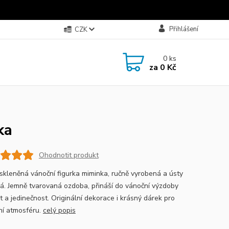
Přihlášení
CZK
0
ks
za
0 Kč
ka
Ohodnotit produkt
skleněná vánoční figurka miminka, ručně vyrobená a ústy
á. Jemně tvarovaná ozdoba, přináší do vánoční výzdoby
t a jedinečnost. Originální dekorace i krásný dárek pro
ní atmosféru.
celý popis