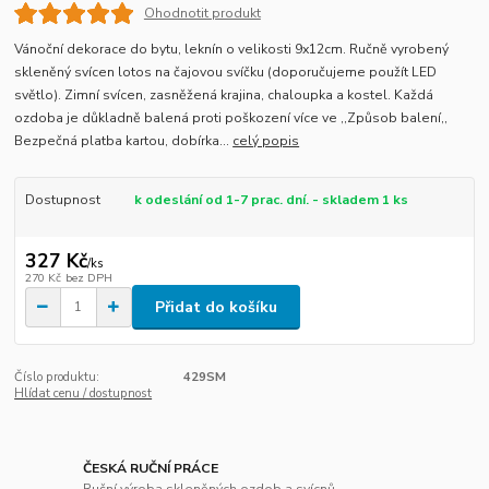
Ohodnotit produkt
Vánoční dekorace do bytu, leknín o velikosti 9x12cm. Ručně vyrobený
skleněný svícen lotos na čajovou svíčku (doporučujeme použít LED
světlo). Zimní svícen, zasněžená krajina, chaloupka a kostel. Každá
ozdoba je důkladně balená proti poškození více ve ,,Způsob balení,,
Bezpečná platba kartou, dobírka...
celý popis
Dostupnost
k odeslání od 1-7 prac. dní. - skladem 1 ks
327 Kč
/
ks
270 Kč
bez DPH
Přidat do košíku
Číslo produktu:
429SM
Hlídat cenu / dostupnost
ČESKÁ RUČNÍ PRÁCE