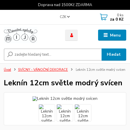
Doprava nad 1500Kč ZDARMA
0
ks
CZK
za
0 Kč
Menu
Hledat
Úvod
SVÍCNY - VÁNOČNÍ DEKORACE
Leknín 12cm světle modrý svícen
Leknín 12cm světle modrý svícen