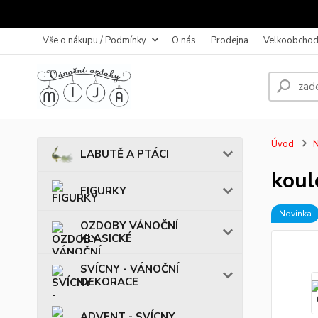
Vše o nákupu / Podmínky
O nás
Prodejna
Velkoobchod
Úvod
LABUTĚ A PTÁCI
koul
FIGURKY
Novinka
OZDOBY VÁNOČNÍ
KLASICKÉ
SVÍCNY - VÁNOČNÍ
DEKORACE
ADVENT - SVÍCNY