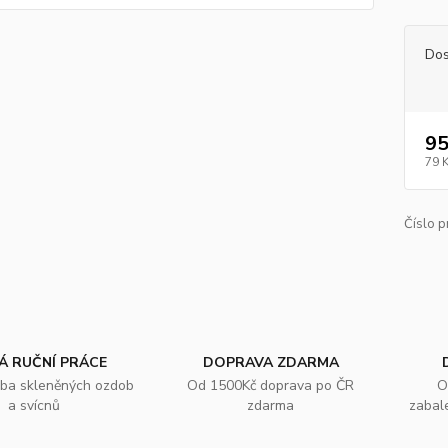
Dos
95
79 
Číslo p
Á RUČNÍ PRÁCE
DOPRAVA ZDARMA
oba skleněných ozdob
Od 1500Kč doprava po ČR
O
a svícnů
zdarma
zabal