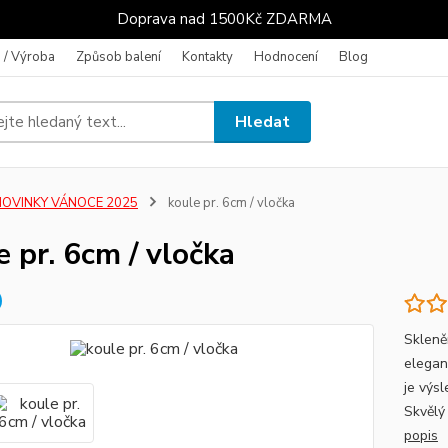
Doprava nad 1500Kč ZDARMA
 / Výroba
Způsob balení
Kontakty
Hodnocení
Blog
Hledat
NOVINKY VÁNOCE 2025
koule pr. 6cm / vločka
e pr. 6cm / vločka
Skleně
elegan
je výs
Skvělý
popis