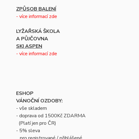
ZPŮSOB BALENÍ
- více informací zde
LYŽAŘSKÁ ŠKOLA
A PŮJČOVNA
SKI ASPEN
- více informací zde
ESHOP
VÁNOČNÍ OZDOBY:
- vše skladem
- doprava od 1500Kč ZDARMA
(Platí jen pro ČR)
- 5% sleva
pro registrované / přihlášené