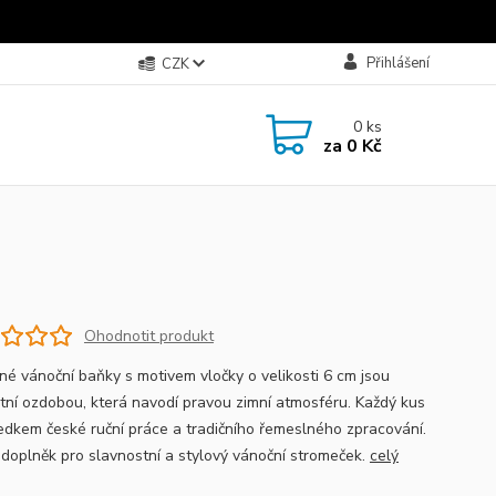
Přihlášení
CZK
0
ks
za
0 Kč
Ohodnotit produkt
né vánoční baňky s motivem vločky o velikosti 6 cm jsou
tní ozdobou, která navodí pravou zimní atmosféru. Každý kus
ledkem české ruční práce a tradičního řemeslného zpracování.
 doplněk pro slavnostní a stylový vánoční stromeček.
celý