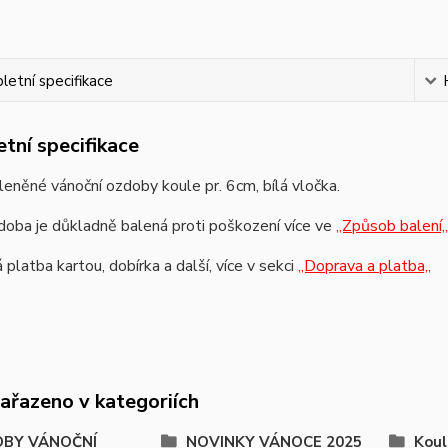
etní specifikace
tní specifikace
eněné vánoční ozdoby koule pr. 6cm, bílá vločka.
oba je důkladně balená proti poškození více ve
,,Způsob balení,,
platba kartou, dobírka a další, více v sekci
,,Doprava a platba,,
zařazeno v kategoriích
BY VÁNOČNÍ
NOVINKY VÁNOCE 2025
Koul