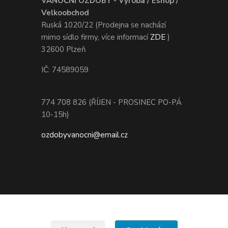
VÁNOČNÍ OZDOBY - Výroba / Eshop /
Velkoobchod
Ruská 1020/22 (Prodejna se nachází
mimo sídlo firmy, více informací
ZDE
)
32600 Plzeň
IČ: 74589059
774 708 826 (ŘÍJEN - PROSINEC PO-PÁ
10-15h)
ozdobyvanocni@email.cz