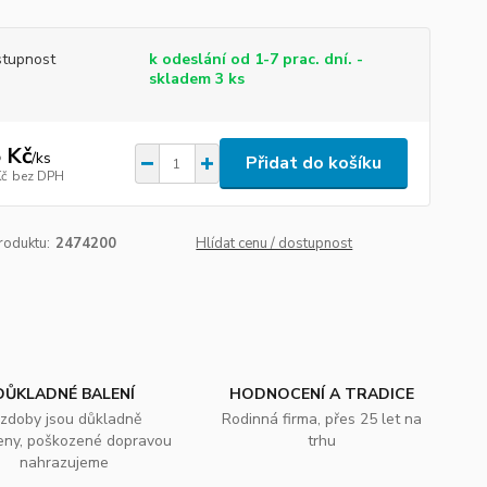
tupnost
k odeslání od 1-7 prac. dní. -
skladem 3 ks
 Kč
/
ks
Přidat do košíku
Kč
bez DPH
roduktu:
2474200
Hlídat cenu / dostupnost
DŮKLADNÉ BALENÍ
HODNOCENÍ A TRADICE
zdoby jsou důkladně
Rodinná firma, přes 25 let na
eny, poškozené dopravou
trhu
nahrazujeme