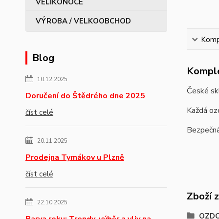
VÝROBA / VELKOOBCHOD
Kompl
Blog
Komple
10.12.2025
České skl
Doručení do Štědrého dne 2025
Každá ozd
číst celé
Bezpečná 
20.11.2025
Prodejna Tymákov u Plzně
číst celé
Zboží 
22.10.2025
OZDO
Barva roku: Trendy, výběr a vliv na