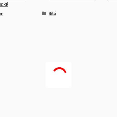
ICKÉ
cm
Bílá