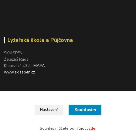
Lyžařská škola a Půjčovna
SKIASPEN
Železná Ruda
Klatovská 432 -
MAPA
www.skiaspen.cz
Souhlasím
Nastavení
Souhlas můžete odmítnout
zde
.
Vytvořeno na
Eshop-rychle.cz