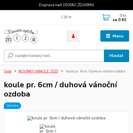
Doprava nad 1500Kč ZDARMA
0
ks
CZK
za
0 Kč
Menu
Hledat
Úvod
NOVINKY VÁNOCE 2025
koule pr. 6cm / duhová vánoční ozdoba
koule pr. 6cm / duhová vánoční
ozdoba
Novinka