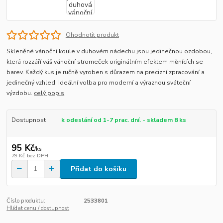
Ohodnotit produkt
Skleněné vánoční koule v duhovém nádechu jsou jedinečnou ozdobou,
která rozzáří váš vánoční stromeček originálním efektem měnících se
barev. Každý kus je ručně vyroben s důrazem na precizní zpracování a
jedinečný vzhled. Ideální volba pro moderní a výraznou sváteční
výzdobu.
celý popis
Dostupnost
k odeslání od 1-7 prac. dní. - skladem 8 ks
95 Kč
/
ks
79 Kč
bez DPH
Přidat do košíku
Číslo produktu:
2533801
Hlídat cenu / dostupnost