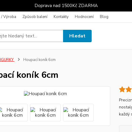
Doprava nad 1500Kč ZDARMA
 / Výroba
Způsob balení
Kontakty
Hodnocení
Blog
Hledat
FIGURKY
Houpací koník 6cm
ací koník 6cm
Preciz
nostalg
každý 