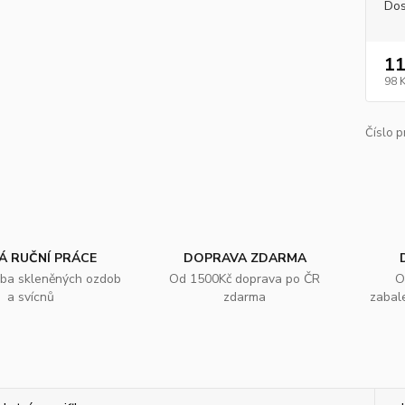
Dos
11
98 
Číslo p
Á RUČNÍ PRÁCE
DOPRAVA ZDARMA
oba skleněných ozdob
Od 1500Kč doprava po ČR
O
a svícnů
zdarma
zabal