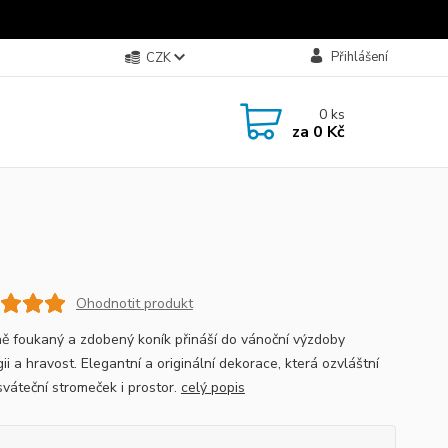
Přihlášení
CZK
0
ks
za
0 Kč
Ohodnotit produkt
ně foukaný a zdobený koník přináší do vánoční výzdoby
ii a hravost. Elegantní a originální dekorace, která ozvláštní
sváteční stromeček i prostor.
celý popis