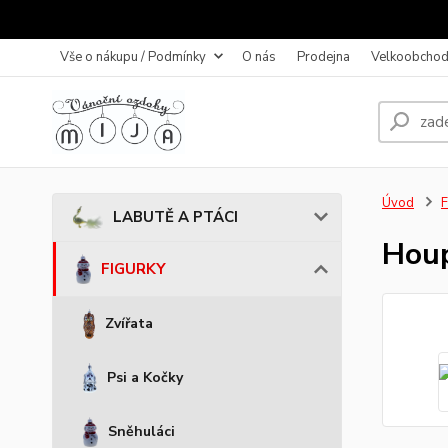
Vše o nákupu / Podmínky
O nás
Prodejna
Velkoobchod
Úvod
LABUTĚ A PTÁCI
Houp
FIGURKY
Zvířata
Psi a Kočky
Sněhuláci