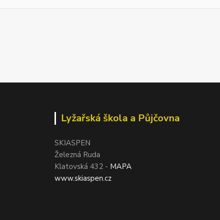
Lyžařská škola a Půjčovna
SKIASPEN
Železná Ruda
Klatovská 432 -
MAPA
www.skiaspen.cz