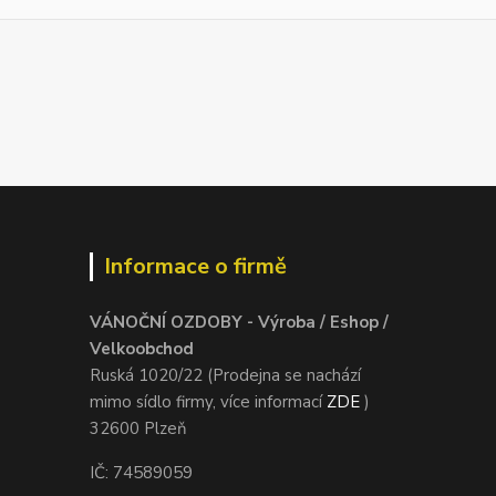
Informace o firmě
VÁNOČNÍ OZDOBY - Výroba / Eshop /
Velkoobchod
Ruská 1020/22 (Prodejna se nachází
mimo sídlo firmy, více informací
ZDE
)
32600 Plzeň
IČ: 74589059