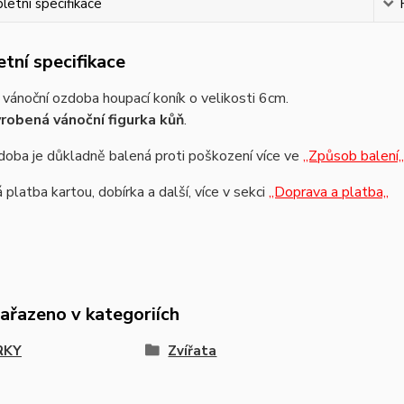
etní specifikace
tní specifikace
vánoční ozdoba houpací koník o velikosti 6cm.
robená vánoční figurka kůň
.
oba je důkladně balená proti poškození více ve
,,Způsob balení,,
platba kartou, dobírka a další, více v sekci
,,Doprava a platba,,
zařazeno v kategoriích
RKY
Zvířata