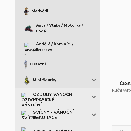
Medvědi
Auta / Vlaky / Motorky /
Lodě
Andělé / Kominíci /
Postavy
Ostatní
Mini figurky
ČESK
Ruční výr
OZDOBY VÁNOČNÍ
KLASICKÉ
SVÍCNY - VÁNOČNÍ
DEKORACE