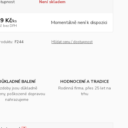
tupnost
Není skladem
9 Kč
/
ks
Momentálně není k dispozici
Kč
bez DPH
roduktu:
F244
Hlídat cenu / dostupnost
DŮKLADNÉ BALENÍ
HODNOCENÍ A TRADICE
zdoby jsou důkladně
Rodinná firma, přes 25 let na
eny, poškozené dopravou
trhu
nahrazujeme