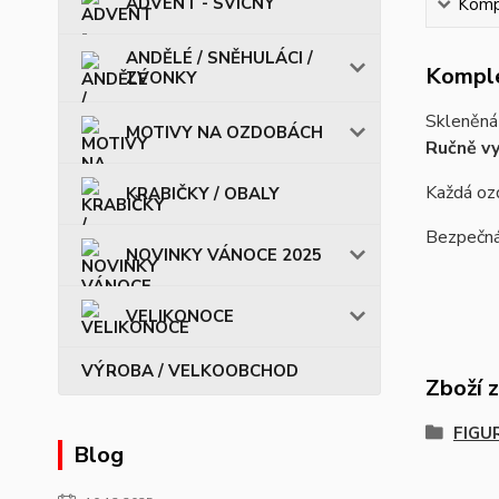
ADVENT - SVÍCNY
Kompl
ANDĚLÉ / SNĚHULÁCI /
Komple
ZVONKY
Skleněná 
MOTIVY NA OZDOBÁCH
Ručně vy
Každá ozd
KRABIČKY / OBALY
Bezpečná 
NOVINKY VÁNOCE 2025
VELIKONOCE
VÝROBA / VELKOOBCHOD
Zboží 
FIGU
Blog