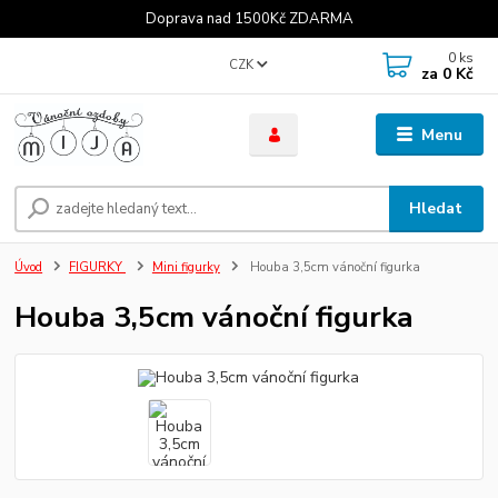
Doprava nad 1500Kč ZDARMA
0
ks
CZK
za
0 Kč
Menu
Hledat
Úvod
FIGURKY
Mini figurky
Houba 3,5cm vánoční figurka
Houba 3,5cm vánoční figurka