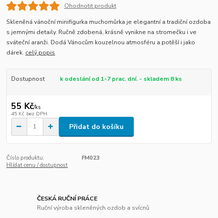
Ohodnotit produkt
Skleněná vánoční minifigurka muchomůrka je elegantní a tradiční ozdoba
s jemnými detaily. Ručně zdobená, krásně vynikne na stromečku i ve
sváteční aranži. Dodá Vánocům kouzelnou atmosféru a potěší i jako
dárek.
celý popis
Dostupnost
k odeslání od 1-7 prac. dní. - skladem 8 ks
55 Kč
/
ks
45 Kč
bez DPH
Přidat do košíku
Číslo produktu:
FM023
Hlídat cenu / dostupnost
ČESKÁ RUČNÍ PRÁCE
Ruční výroba skleněných ozdob a svícnů