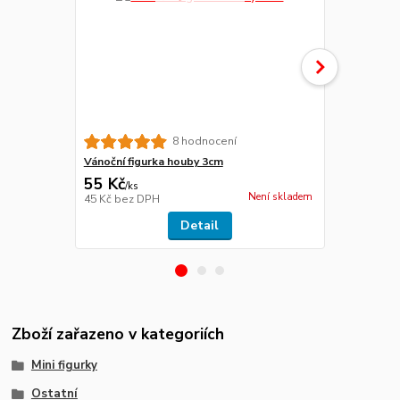
8 hodnocení
Vánoční figurka houby 3cm
Vánoční ozd
55 Kč
189 Kč
/
ks
/
ks
Není skladem
45 Kč
bez DPH
156 Kč
bez 
Detail
Zboží zařazeno v kategoriích
Mini figurky
Ostatní