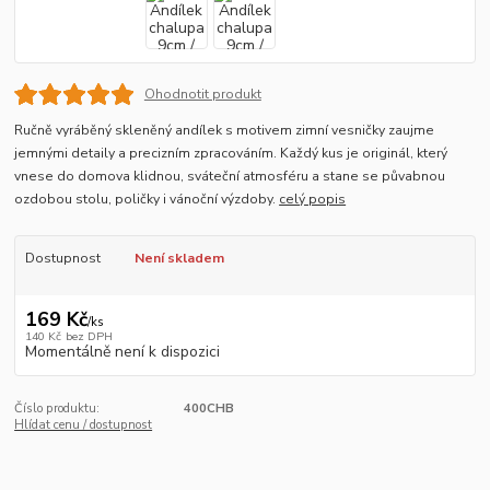
Ohodnotit produkt
Ručně vyráběný skleněný andílek s motivem zimní vesničky zaujme
jemnými detaily a precizním zpracováním. Každý kus je originál, který
vnese do domova klidnou, sváteční atmosféru a stane se půvabnou
ozdobou stolu, poličky i vánoční výzdoby.
celý popis
Dostupnost
Není skladem
169 Kč
/
ks
140 Kč
bez DPH
Momentálně není k dispozici
Číslo produktu:
400CHB
Hlídat cenu / dostupnost