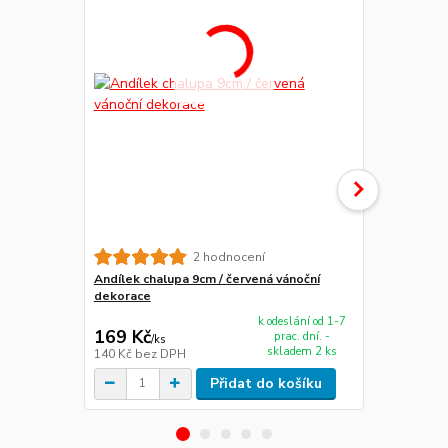
2 hodnocení
Andílek chalupa 9cm / červená vánoční
Andílek cha
dekorace
dekorace
k odeslání od 1-7
169 Kč
169 Kč
prac. dní. -
/
ks
/
ks
skladem 2 ks
140 Kč
bez DPH
140 Kč
bez 
Přidat do košíku