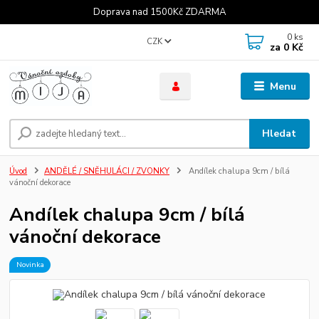
Doprava nad 1500Kč ZDARMA
0
ks
CZK
za
0 Kč
Menu
Hledat
Úvod
ANDĚLÉ / SNĚHULÁCI / ZVONKY
Andílek chalupa 9cm / bílá
vánoční dekorace
Andílek chalupa 9cm / bílá
vánoční dekorace
Novinka