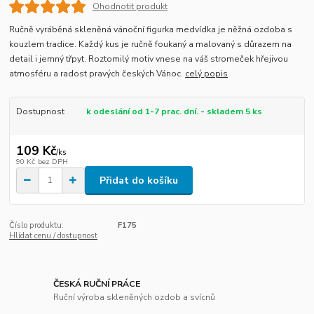
Ohodnotit produkt
Ručně vyráběná skleněná vánoční figurka medvídka je něžná ozdoba s
kouzlem tradice. Každý kus je ručně foukaný a malovaný s důrazem na
detail i jemný třpyt. Roztomilý motiv vnese na váš stromeček hřejivou
atmosféru a radost pravých českých Vánoc.
celý popis
Dostupnost
k odeslání od 1-7 prac. dní. - skladem 5 ks
109 Kč
/
ks
90 Kč
bez DPH
Přidat do košíku
Číslo produktu:
F175
Hlídat cenu / dostupnost
ČESKÁ RUČNÍ PRÁCE
Ruční výroba skleněných ozdob a svícnů