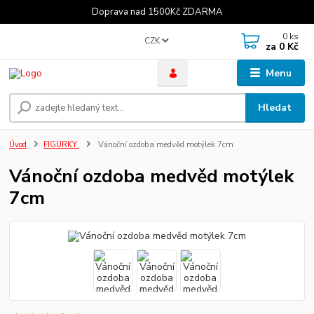
Doprava nad 1500Kč ZDARMA
0
ks
CZK
za
0 Kč
Menu
Hledat
Úvod
FIGURKY
Vánoční ozdoba medvěd motýlek 7cm
Vánoční ozdoba medvěd motýlek
7cm