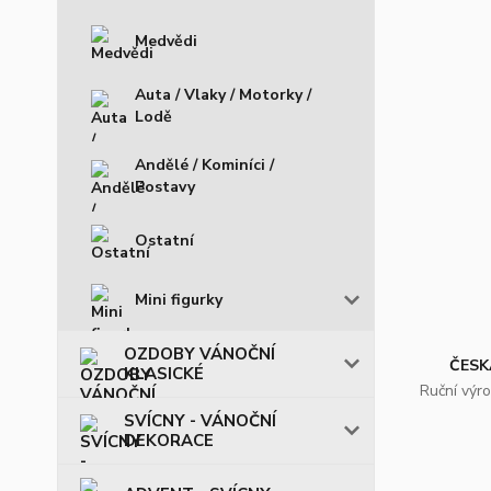
Medvědi
Auta / Vlaky / Motorky /
Lodě
Andělé / Kominíci /
Postavy
Ostatní
Mini figurky
OZDOBY VÁNOČNÍ
ČESK
KLASICKÉ
Ruční výr
SVÍCNY - VÁNOČNÍ
DEKORACE