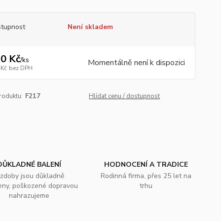
tupnost
Není skladem
0 Kč
/
ks
Momentálně není k dispozici
 Kč
bez DPH
roduktu:
F217
Hlídat cenu / dostupnost
DŮKLADNÉ BALENÍ
HODNOCENÍ A TRADICE
zdoby jsou důkladně
Rodinná firma, přes 25 let na
eny, poškozené dopravou
trhu
nahrazujeme