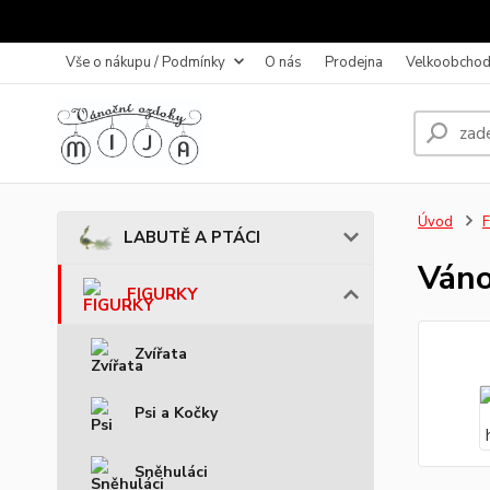
Vše o nákupu / Podmínky
O nás
Prodejna
Velkoobchod
Úvod
LABUTĚ A PTÁCI
Váno
FIGURKY
Zvířata
Psi a Kočky
Sněhuláci