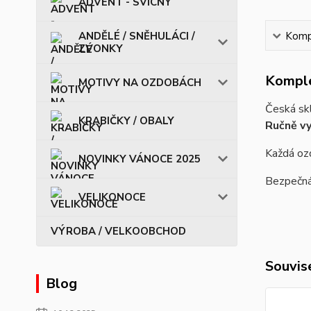
ADVENT - SVÍCNY
ANDĚLÉ / SNĚHULÁCI /
Kompl
ZVONKY
Komple
MOTIVY NA OZDOBÁCH
Česká skl
KRABIČKY / OBALY
Ručně vy
Každá ozd
NOVINKY VÁNOCE 2025
Bezpečná 
VELIKONOCE
VÝROBA / VELKOOBCHOD
Souvise
Blog