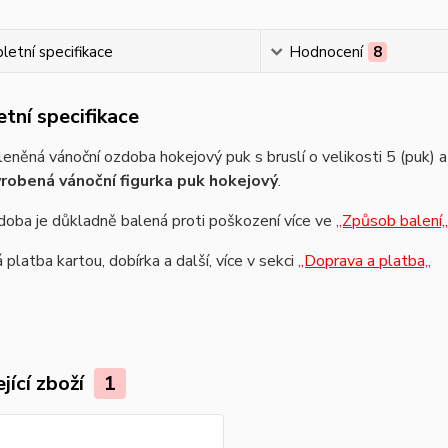
etní specifikace
Hodnocení
8
tní specifikace
eněná vánoční ozdoba hokejový puk s bruslí o velikosti 5 (puk) a
robená vánoční figurka puk hokejový
.
oba je důkladně balená proti poškození více ve
,,Způsob balení,,
platba kartou, dobírka a další, více v sekci
,,Doprava a platba,,
jící zboží
1