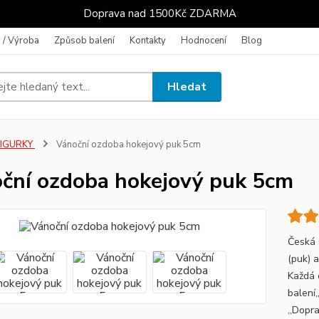
Doprava nad 1500Kč ZDARMA
 / Výroba
Způsob balení
Kontakty
Hodnocení
Blog
Hledat
FIGURKY
Vánoční ozdoba hokejový puk 5cm
ční ozdoba hokejový puk 5cm
Česká 
(puk) 
Každá 
balení,
,,Dopr