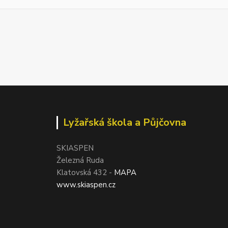
Lyžařská škola a Půjčovna
SKIASPEN
Železná Ruda
Klatovská 432 -
MAPA
www.skiaspen.cz