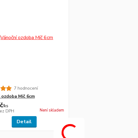
7 hodnocení
 ozdoba Míč 6cm
č
/
ks
Není skladem
ez DPH
Detail