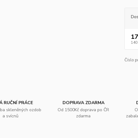
Dos
17
140
Číslo p
Á RUČNÍ PRÁCE
DOPRAVA ZDARMA
oba skleněných ozdob
Od 1500Kč doprava po ČR
O
a svícnů
zdarma
zabal