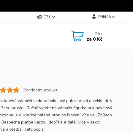
Přihlášení
CZK
0
ks
za
0 Kč
Ohodnotit produkt
skleněná vánoční ozdoba hokejový puk s bruslí o velikosti 5
a 3cm (brusle). Ručně vyrobená vánoční figurka puk hokejový.
ozdoba je důkladně balená proti poškození více ve ,,Způsob
, Bezpečná platba kartou, dobírka a další, více v sekci
ava a platba,,
celý popis