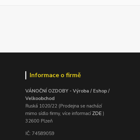
Informace o firmě
VÁNOČNÍ OZDOBY - Výroba / Eshop /
Velkoobchod
Ruská 1020/22 (Prodejna se nachází
mimo sídlo firmy, více informací
ZDE
)
32600 Plzeň
IČ: 74589059