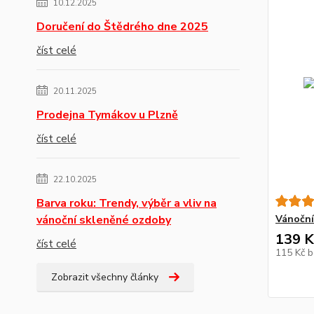
10.12.2025
Doručení do Štědrého dne 2025
číst celé
20.11.2025
Prodejna Tymákov u Plzně
číst celé
22.10.2025
Barva roku: Trendy, výběr a vliv na
vánoční skleněné ozdoby
Vánoční
139 K
číst celé
115 Kč
b
Zobrazit všechny články