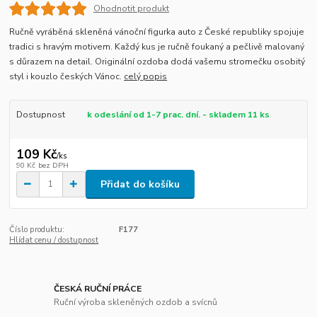
Ohodnotit produkt
Ručně vyráběná skleněná vánoční figurka auto z České republiky spojuje
tradici s hravým motivem. Každý kus je ručně foukaný a pečlivě malovaný
s důrazem na detail. Originální ozdoba dodá vašemu stromečku osobitý
styl i kouzlo českých Vánoc.
celý popis
Dostupnost
k odeslání od 1-7 prac. dní. - skladem 11 ks
109 Kč
/
ks
90 Kč
bez DPH
Přidat do košíku
Číslo produktu:
F177
Hlídat cenu / dostupnost
ČESKÁ RUČNÍ PRÁCE
Ruční výroba skleněných ozdob a svícnů