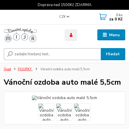
Doprava nad 1500Kč ZDARMA
0
ks
CZK
za
0 Kč
Menu
Hledat
Úvod
FIGURKY
Vánoční ozdoba auto malé 5,5cm
Vánoční ozdoba auto malé 5,5cm